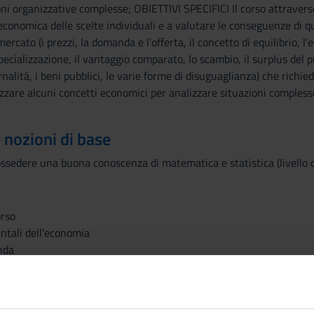
oni organizzative complesse; OBIETTIVI SPECIFICI Il corso attraverso
economica delle scelte individuali e a valutare le conseguenze di que
cato (i prezzi, la domanda e l’offerta, il concetto di equilibrio, l’
 specializzazione, il vantaggio comparato, lo scambio, il surplus del 
rnalità, i beni pubblici, le varie forme di disuguaglianza) che richi
izzare alcuni concetti economici per analizzare situazioni complesse 
e nozioni di base
sedere una buona conoscenza di matematica e statistica (livello di
orso
entali dell’economia
nda
a
cato e l’elasticità
lico nei mercati