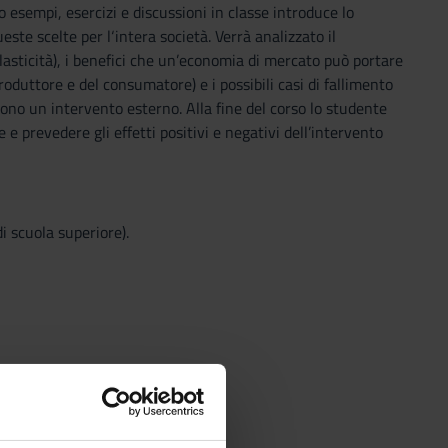
 esempi, esercizi e discussioni in classe introduce lo
ste scelte per l‘intera società. Verrà analizzato il
elasticità), i benefici che un’economia di mercato può portare
produttore e del consumatore) e i possibili casi di fallimento
edono un intervento esterno. Alla fine del corso lo studente
e prevedere gli effetti positivi e negativi dell’intervento
 scuola superiore).