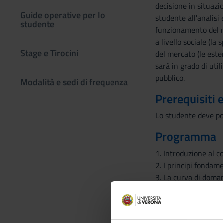
decisione in situazi
Guide operative per lo
studente all'analisi 
studente
funzionamento del mer
a livello sociale (la
Stage e Tirocini
del mercato (le este
sarà in grado di util
pubblico.
Modalità e sedi di frequenza
Prerequisiti 
Lo studente deve pos
Programma
1. Introduzione al c
2. I principi fondam
3. La curva di doma
4. La curva di offert
5. L’equilibrio di mer
6. L’intervento pubb