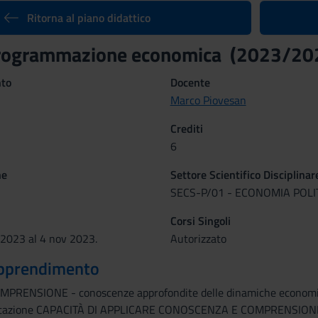
Ritorna al piano didattico
 programmazione economica (2023/20
nto
Docente
Marco Piovesan
Crediti
6
ne
Settore Scientifico Disciplinar
SECS-P/01 - ECONOMIA POLI
Corsi Singoli
 2023 al 4 nov 2023.
Autorizzato
 apprendimento
NSIONE - conoscenze approfondite delle dinamiche economiche e 
lutazione CAPACITÀ DI APPLICARE CONOSCENZA E COMPRENSIONE - c