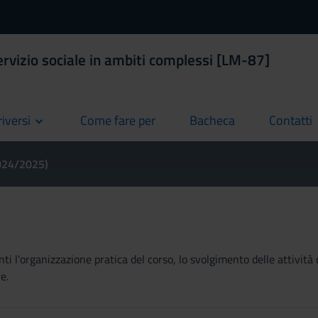
ervizio sociale in ambiti complessi [LM-87]
riversi
Come fare per
Bacheca
Contatti
current
current
current
2024/2025)
ti l'organizzazione pratica del corso, lo svolgimento delle attività 
e.