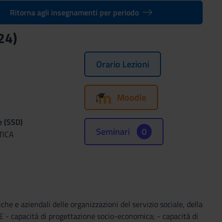
Ritorna agli insegnamenti per periodo
24)
Orario Lezioni
Moodle
e (SSD)
Seminari
0
TICA
aziendali delle organizzazioni del servizio sociale, della
apacità di progettazione socio-economica; - capacità di