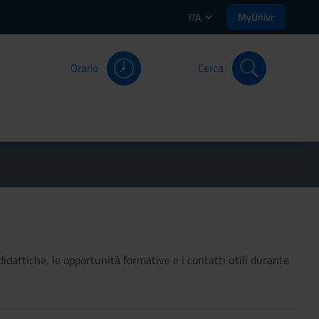
MyUnivr
ITA
Orario
Cerca
didattiche, le opportunità formative e i contatti utili durante