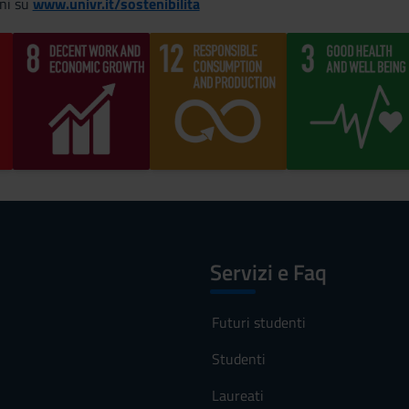
ni su
www.univr.it/sostenibilita
Servizi e Faq
Futuri studenti
Studenti
Laureati