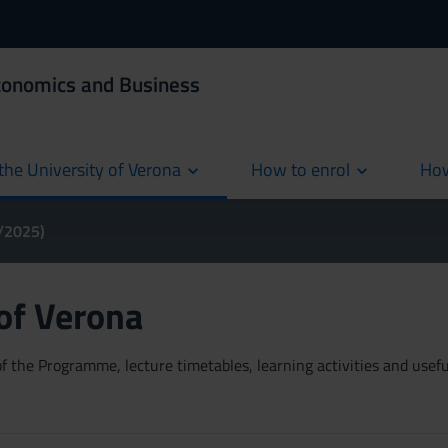
Economics and Business
the University of Verona
How to enrol
How
cur
4/2025)
 of Verona
 the Programme, lecture timetables, learning activities and useful