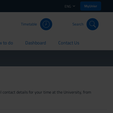
MyUnivr
ENG
Timetable
Search
 to do
Dashboard
Contact Us
rent
current
current
 contact details for your time at the University, from