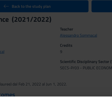
Back to the study plan
ance (2021/2022)
Teacher
Alessandro Sommacal
Credits
cal
9
Scientific Disciplinary Sector 
SECS-P/03 - PUBLIC ECONOM
auree) dal Feb 21, 2022 al Jun 1, 2022.
tcomes
e is to provide students with rigorous economic tools for the moder
he economic role of the state, focusing on the role of public expend