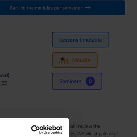
Back to the modules per semester
Lessons timetable
Moodle
(SSD)
Seminars
0
ICS
n analysis of public policies. We will review the
iture, taxation and regulatory policies. We will supplement