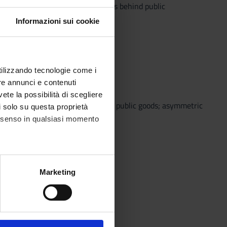
focus on the underlying motivations behind public
Informazioni sui cookie
he economy.
utilizzando tecnologie come i
re annunci e contenuti
vete la possibilità di scegliere
s; market failures (externalities; public goods; asymmetric
li solo su questa proprietà
consenso in qualsiasi momento
fiscal system.
alche metro,
Marketing
e specifiche (impronte
ezione dettagli
. Puoi