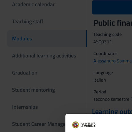
Academic calendar
Public fin
Teaching staff
Teaching code
Modules
4S00311
Coordinator
Additional learning activities
Alessandro Somma
Graduation
Language
Italian
Student mentoring
Period
secondo semestre (l
Internships
Learning ou
The aim of the cours
Student Career Management
justifications for t