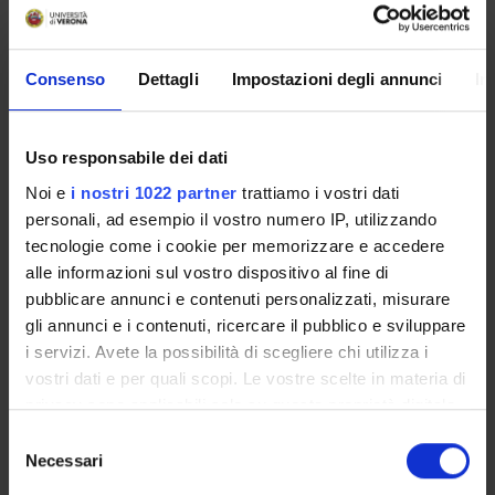
handbook are recommended.
Program
Consenso
Dettagli
Impostazioni degli annunci
In
1. Introduction. What is "behavioural economics"? The two
"souls" of behavioural economics: bounded rationality and
Uso responsabile dei dati
non-selfish behaviour.
2. Part One. "Bounded rationality" in (i) firm behavior; (ii)
Noi e
i nostri 1022 partner
trattiamo i vostri dati
consumer choice; (iii) demand-supply interactions and (iv)
personali, ad esempio il vostro numero IP, utilizzando
financial judgments and decision-making ("Behavioural
tecnologie come i cookie per memorizzare e accedere
Finance").
alle informazioni sul vostro dispositivo al fine di
3. Part Two. Standard game theory and behavioural game
pubblicare annunci e contenuti personalizzati, misurare
theory. Social dilemmas and other strategic interaction
gli annunci e i contenuti, ricercare il pubblico e sviluppare
scenarios: experimental evidence on "social preferences'".
i servizi. Avete la possibilità di scegliere chi utilizza i
vostri dati e per quali scopi. Le vostre scelte in materia di
Bibliography
privacy sono applicabili solo su questa proprietà digitale
in cui avete effettuato le vostre scelte. È possibile
S
Vai alla bibliografia
modificare o revocare il proprio consenso in qualsiasi
Necessari
e
momento dalla Dichiarazione sui cookie o facendo clic
l