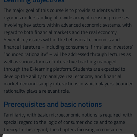
The major goal of this course is to provide students with a
rigorous understanding of a wide array of decision processes
involving key actors within advanced economic systems, with
regard to both financial markets and the real economy.
Several key issues within the behavioral economics and
finance literature – including consumers’, firms’ and investors’
“bounded rationality” – will be addressed through lectures as
well as various forms of interactive teaching managed
through the E-learning platform. Students are expected to
develop the ability to analyze real economy and financial
market demand-supply interactions in which players’ bounded
rationality plays a relevant role.
Prerequisites and basic notions
Familiarity with basic microeconomic notions is required, with
special regard to the logic of consumer choice and to game
theory. In this regard, the chapters focusing on consumer
theory and game theory in H. Varian's “Microeconomics”