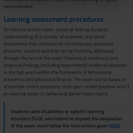
nostri partner che si occupano di analisi dei dati web,
recommended.
pubblicità e social media, i quali potrebbero combinarle
con altre informazioni che hai fornito loro o che hanno
Learning assessment procedures
raccolto dal tuo utilizzo dei loro servizi.
60-minute written exam, aimed at testing students'
understanding of a number of economic and social
phenomena that characterize contemporary advanced
economic systems and that can be fruitfully addressed
through the lens of the major theoretical constructs and
empirical findings (including experimental evidence) obtained
in the last years within the framework of behavioural
economics and behavioral finance. The exam will be based on
a) multiple choice questions; b) an open-ended question and c)
an exercise based on behavioral game theory topics.
Students with disabilities or specific learning
disorders (SLD), who intend to request the adaptation
of the exam, must follow the instructions given
HERE