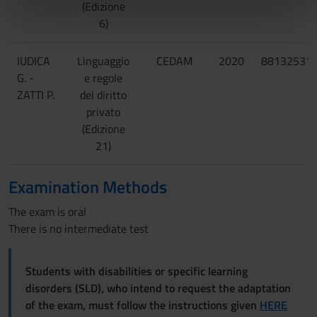
(Edizione
nostri partner che si occupano di analisi dei dati web,
6)
pubblicità e social media, i quali potrebbero combinarle
con altre informazioni che hai fornito loro o che hanno
IUDICA
Linguaggio
CEDAM
2020
88132531
raccolto dal tuo utilizzo dei loro servizi.
G. -
e regole
ZATTI P.
del diritto
privato
(Edizione
21)
Examination Methods
The exam is oral
There is no intermediate test
Students with disabilities or specific learning
disorders (SLD), who intend to request the adaptation
of the exam, must follow the instructions given
HERE