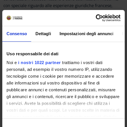
con speciale riguardo alle esperienze giuridiche francese,
austriaca e tedesca. Particolare risalto sarà dato alla nascita
ed alla fortuna del codice civile napoleonico, e all’analisi delle
profonde influenze di quest’ultimo sulla redazione del codice
civile italiano del 1942.
Consenso
Dettagli
Impostazioni degli annunci
In
PARTE II – LE COSTITUZIONI MODERNE TRA VECCHIO E
NUOVO MONDO
Uso responsabile dei dati
La seconda parte del corso sarà dedicata all’analisi dei
Noi e
i nostri 1022 partner
trattiamo i vostri dati
fondamenti teorici delle costituzioni moderne, così come
personali, ad esempio il vostro numero IP, utilizzando
formatesi all’indomani delle rivoluzioni francese ed americana.
tecnologie come i cookie per memorizzare e accedere
In particolare saranno valorizzati gli elementi di continuità fra
alle informazioni sul vostro dispositivo al fine di
l’esperienza costituzionale moderna e la contemporanea, alla
pubblicare annunci e contenuti personalizzati, misurare
luce del complesso rapporto fra ‘diritto’ e ‘libertà’ e con
gli annunci e i contenuti, ricercare il pubblico e sviluppare
speciale riguardo alla formazione della Costituzione italiana.
i servizi. Avete la possibilità di scegliere chi utilizza i
vostri dati e per quali scopi. Le vostre scelte in materia di
TESTI CONSIGLIATI
privacy sono applicabili solo su questa proprietà digitale
Per gli studenti frequentanti
in cui avete effettuato le vostre scelte. È possibile
S