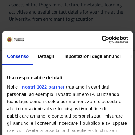
aspects of the Programme, lecture timetables, learning
activities and useful contact details for your time at the
University, from enrolment to graduation.
Modules
Consenso
Dettagli
Impostazioni degli annunci
In
Back to the study plan
Uso responsabile dei dati
Back to the modules per semester
Noi e
i nostri 1022 partner
trattiamo i vostri dati
German B1 (CB Test)
personali, ad esempio il vostro numero IP, utilizzando
(2021/2022)
tecnologie come i cookie per memorizzare e accedere
alle informazioni sul vostro dispositivo al fine di
Teaching code
Teacher
pubblicare annunci e contenuti personalizzati, misurare
4S000984
Not yet assigned
gli annunci e i contenuti, ricercare il pubblico e sviluppare
i servizi. Avete la possibilità di scegliere chi utilizza i
Credits
Language