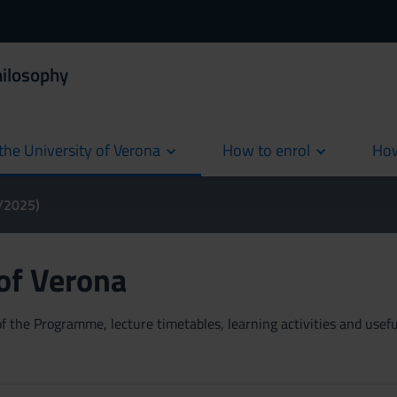
hilosophy
the University of Verona
How to enrol
How
cur
4/2025)
 of Verona
 the Programme, lecture timetables, learning activities and useful