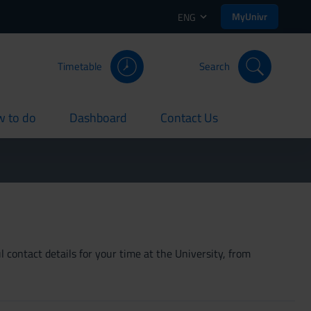
MyUnivr
ENG
Timetable
Search
 to do
Dashboard
Contact Us
rent
current
current
 contact details for your time at the University, from