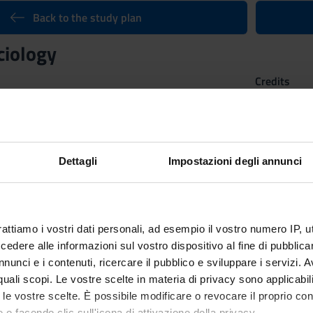
Back to the study plan
ciology
Credits
6
n by
General sociology
(2023/2024) - Bachelors' degree in Strategic 
Dettagli
Impostazioni degli annunci
rattiamo i vostri dati personali, ad esempio il vostro numero IP, 
dere alle informazioni sul vostro dispositivo al fine di pubblica
nunci e i contenuti, ricercare il pubblico e sviluppare i servizi. A
r quali scopi. Le vostre scelte in materia di privacy sono applicabi
to le vostre scelte. È possibile modificare o revocare il proprio 
 o facendo clic sull'icona di attivazione della privacy.