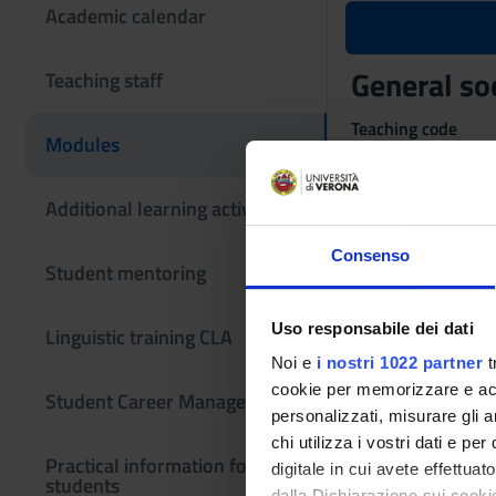
Academic calendar
General so
Teaching staff
Teaching code
Modules
4S007529
The course is give
Additional learning activities
Consenso
Student mentoring
Uso responsabile dei dati
Linguistic training CLA
Noi e
i nostri 1022 partner
t
cookie per memorizzare e acce
Student Career Management
personalizzati, misurare gli an
chi utilizza i vostri dati e pe
Practical information for
digitale in cui avete effettua
students
dalla Dichiarazione sui cookie