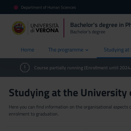
Department of Human Sciences
Bachelor's degree in P
Bachelor's degree
Home
The programme
Studying at 
current
Course partially running (Enrollment until 202
Studying at the University
Here you can find information on the organisational aspects of
enrolment to graduation.