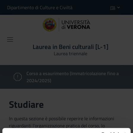
Dipartimento di Culture e Civiltà
ITA
Laurea in Beni culturali [L-1]
Laurea triennale
Corso a esaurimento (Immatricolazione fino a
2024/2025)
Studiare
In questa sezione è possibile reperire le informazioni
riguardanti l'organizzazione pratica del corso, lo
svolgimento delle attività didattiche, le opportunità