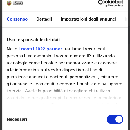
formative e i contatti utili durante tutto il percorso di
studi, fino al conseguimento del titolo finale.
Consenso
Dettagli
Impostazioni degli annunci
In
Insegnamenti
Uso responsabile dei dati
Noi e
i nostri 1022 partner
trattiamo i vostri dati
Ritorna al piano didattico
personali, ad esempio il vostro numero IP, utilizzando
tecnologie come i cookie per memorizzare e accedere
alle informazioni sul vostro dispositivo al fine di
Ritorna agli insegnamenti per periodo
pubblicare annunci e contenuti personalizzati, misurare
Storia del vicino oriente antico (i)
gli annunci e i contenuti, ricercare il pubblico e sviluppare
i servizi. Avete la possibilità di scegliere chi utilizza i
Codice insegnamento
Crediti
vostri dati e per quali scopi. Le vostre scelte in materia di
4S01261
6
privacy sono applicabili solo su questa proprietà digitale
in cui avete effettuato le vostre scelte. È possibile
S
L'insegnamento è mutuato dall'insegnamento
Storia del
modificare o revocare il proprio consenso in qualsiasi
Necessari
e
vicino oriente antico (i+p) - Modulo: I MODULO PARTE (I)
momento dalla Dichiarazione sui cookie o facendo clic
l
(2015/2016) - Laurea in Lettere [L-10]