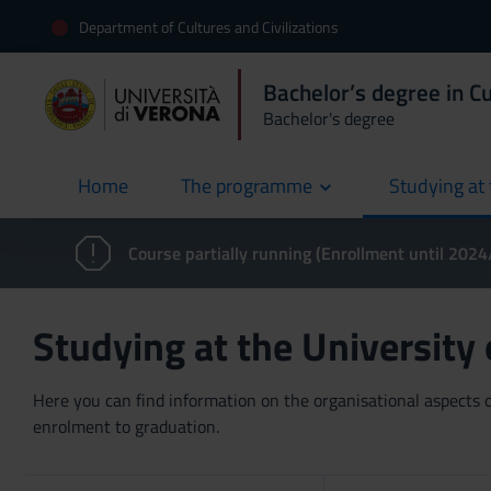
Department of Cultures and Civilizations
Bachelor’s degree in Cu
Bachelor's degree
Home
The programme
Studying at 
current
Course partially running (Enrollment until 202
Studying at the University
Here you can find information on the organisational aspects of
enrolment to graduation.