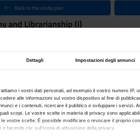
Back to the study plan
y and Librarianship (i)
Credits
6
n by
Bibliography and Librarianship SC (p)
(2017/2018) - Bachelor’s
Dettagli
Impostazioni degli annunci
rattiamo i vostri dati personali, ad esempio il vostro numero IP, 
dere alle informazioni sul vostro dispositivo al fine di pubblica
nunci e i contenuti, ricercare il pubblico e sviluppare i servizi. A
r quali scopi. Le vostre scelte in materia di privacy sono applicabi
to le vostre scelte. È possibile modificare o revocare il proprio 
 o facendo clic sull'icona di attivazione della privacy.