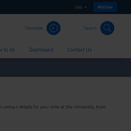
MyUnivr
ENG
Timetable
Search
 to do
Dashboard
Contact Us
rent
current
current
 contact details for your time at the University, from