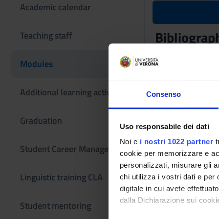
Academic calendar
Bibliograph
Teaching staff
Teaching code
Modules
4S01348
The course is give
Additional learning activities
Consenso
Graduation
Uso responsabile dei dati
Noi e
i nostri 1022 partner
t
Student Career Management
cookie per memorizzare e acce
personalizzati, misurare gli an
Linguistic training CLA
chi utilizza i vostri dati e pe
digitale in cui avete effettua
dalla Dichiarazione sui cookie
Student mentoring