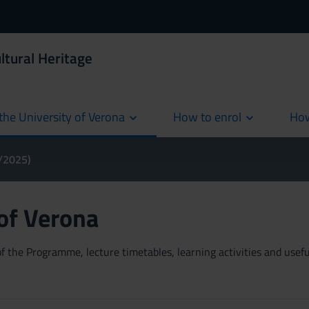
ltural Heritage
the University of Verona
How to enrol
How
cur
4/2025)
 of Verona
 the Programme, lecture timetables, learning activities and useful