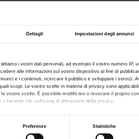
c knowledge of Geography.
Dettagli
Impostazioni degli annunci
se: What is the geography; the origins of geography, earth and geo
ographical landscape; geographical elements and factors; size and
 the distribution of the population on the planet; Unesco and the W
rattiamo i vostri dati personali, ad esempio il vostro numero IP, 
tending an interview with the professor is necessary in order to a
dere alle informazioni sul vostro dispositivo al fine di pubblica
nunci e i contenuti, ricercare il pubblico e sviluppare i servizi. A
re not allowed to the exams.
r quali scopi. Le vostre scelte in materia di privacy sono applicabi
to le vostre scelte. È possibile modificare o revocare il proprio 
ectures, pratical lessons and conferences.
 o facendo clic sull'icona di attivazione della privacy.
mo anche:
oni sulla tua posizione geografica, con un'approssimazione di qu
Preferenze
Statistiche
PUBLISHI
spositivo, scansionandolo attivamente alla ricerca di caratteristich
TITLE
HOUSE