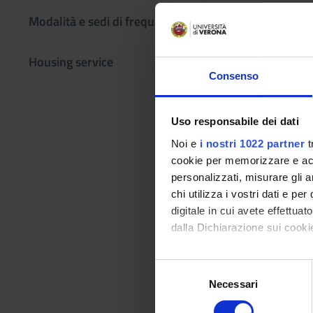
Program
Modalità e sedi di frequenza
Prerequisites: Basi
Housing service
Consenso
Contents of the cor
in geography; the ge
the large landforms;
Uso responsabile dei dati
Noi e
i nostri 1022 partner
t
For students not at
cookie per memorizzare e acce
personalizzati, misurare gli an
N.B., Photocopies a
chi utilizza i vostri dati e pe
digitale in cui avete effettua
Teaching methods: L
dalla Dichiarazione sui cookie
Reference texts
Con il tuo consenso, vorrem
S
raccogliere informazi
Necessari
e
Identificare il tuo di
l
AUTHOR