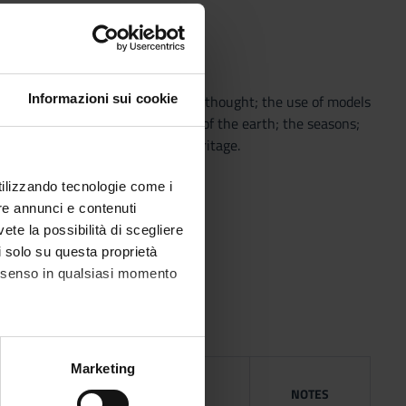
Informazioni sui cookie
graphical space; the geographical thought; the use of models
 shape of the earth; the motions of the earth; the seasons;
orld Heritage Sities; cultural heritage.
utilizzando tecnologie come i
gree the program.
re annunci e contenuti
vete la possibilità di scegliere
li solo su questa proprietà
consenso in qualsiasi momento
alche metro,
Marketing
NG
e specifiche (impronte
YEAR
ISBN
NOTES