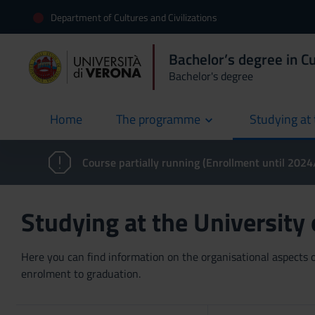
Department of Cultures and Civilizations
Bachelor’s degree in Cu
Bachelor's degree
Home
The programme
Studying at 
current
Course partially running (Enrollment until 202
Studying at the University
Here you can find information on the organisational aspects of
enrolment to graduation.