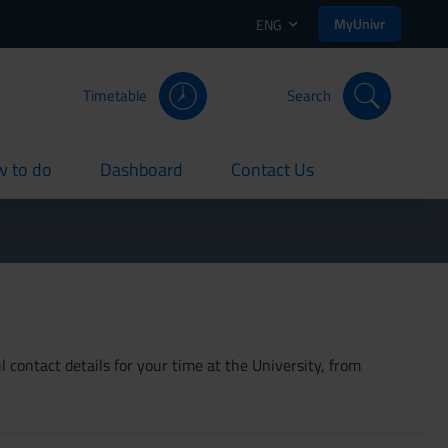
MyUnivr
ENG
Timetable
Search
 to do
Dashboard
Contact Us
rent
current
current
 contact details for your time at the University, from