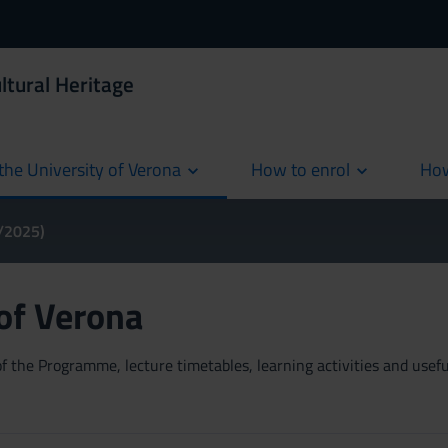
ltural Heritage
the University of Verona
How to enrol
How
cur
4/2025)
 of Verona
 the Programme, lecture timetables, learning activities and useful