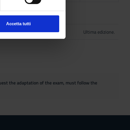
ezione dettagli
. Puoi
2016
Accetta tutti
l media e per analizzare il
a
2016
Ultima edizione.
ostri partner che si occupano
azioni che hai fornito loro o
quest the adaptation of the exam, must follow the