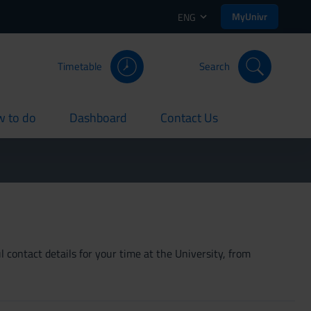
MyUnivr
ENG
Timetable
Search
 to do
Dashboard
Contact Us
rent
current
current
 contact details for your time at the University, from