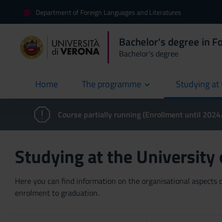
Department of Foreign Languages and Literatures
Bachelor's degree in F
Bachelor's degree
Home
The programme
Studying at 
current
Course partially running (Enrollment until 202
Studying at the University
Here you can find information on the organisational aspects of
enrolment to graduation.