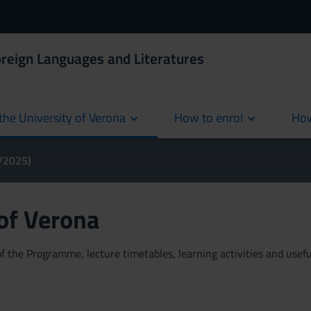
oreign Languages and Literatures
the University of Verona
How to enrol
How
cur
4/2025)
 of Verona
 the Programme, lecture timetables, learning activities and useful