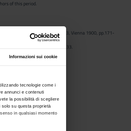
ors of this period.
 seguenti voci: Il Danubio, pp. 46-53, Vienna 1900, pp.171-
 M. Freschi, Utet, vol. 2, pp. 318-333.
Informazioni sui cookie
 1-27, 419-424.
inem Vortrag)
utilizzando tecnologie come i
re annunci e contenuti
vete la possibilità di scegliere
li solo su questa proprietà
consenso in qualsiasi momento