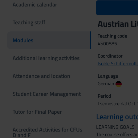
Academic calendar
Austrian L
Teaching staff
Teaching code
Modules
4S00885
Coordinator
Additional learning activities
Isolde Schiffermull
Attendance and location
Language
German
Student Career Management
Period
I semestre dal Oct 
Tutor for Final Paper
Learning ou
LEARNING GOALS
Accredited Activities for CFUs
The course offers an
D and F