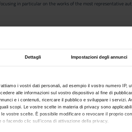
ocusing in particular on the works of the most representative auth
ratura tedesca, a cura di F. Fiorentino e G. Sampaolo, Quodlibet, le
fka, pp. 342-354
 “Jung-Wien”, in: Storia della Civiltà letteraria tedesca, diretta da
Moderne, Metzler.
Dettagli
Impostazioni degli annunci
chs (a cura), Kafka-Handbuch. Leben-Werk, Wirkung, Metzler, pp.
l, Gedichte: Ballade des äußeren Lebens, Poesie und Leben (Aus e
marbeit, in: Traumdeutung
rattiamo i vostri dati personali, ad esempio il vostro numero IP, 
Gesetz, Eine kaiserliche Botschaft, Ein Landarzt
dere alle informazioni sul vostro dispositivo al fine di pubblica
anther
nunci e i contenuti, ricercare il pubblico e sviluppare i servizi. A
 Methods
r quali scopi. Le vostre scelte in materia di privacy sono applicabi
to le vostre scelte. È possibile modificare o revocare il proprio 
EAMINATIONS
 o facendo clic sull'icona di attivazione della privacy.
 be oral and held in German.