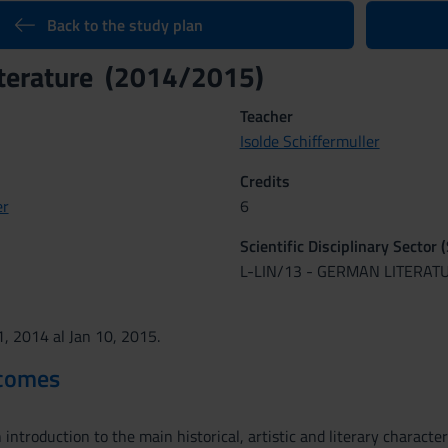
Back to the study plan
iterature (2014/2015)
Teacher
Isolde Schiffermuller
Credits
er
6
Scientific Disciplinary Sector 
L-LIN/13 - GERMAN LITERAT
1, 2014 al Jan 10, 2015.
tcomes
 introduction to the main historical, artistic and literary charact