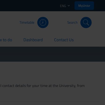
MyUnivr
ENG
Timetable
Search
 to do
Dashboard
Contact Us
rent
current
current
 contact details for your time at the University, from