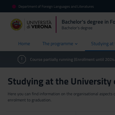
Department of Foreign Languages and Literatures
Bachelor's degree in F
Bachelor's degree
Home
The programme
Studying at 
current
Course partially running (Enrollment until 202
Studying at the University
Here you can find information on the organisational aspects of
enrolment to graduation.