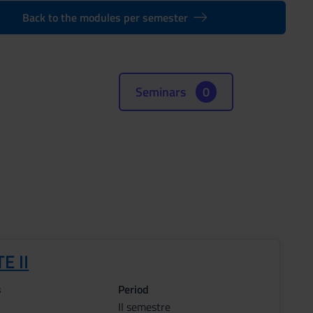
Back to the modules per semester
Seminars
0
E II
s
Period
II semestre