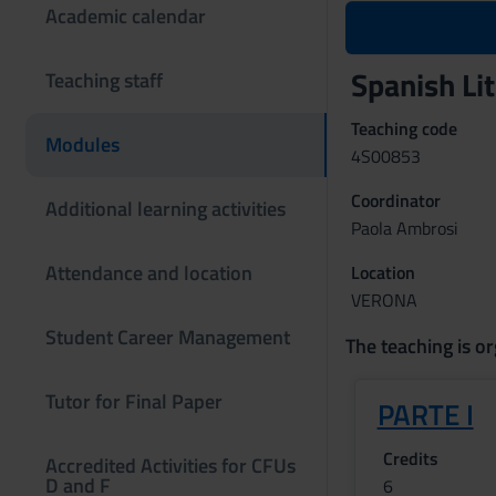
Academic calendar
Spanish Li
Teaching staff
Teaching code
Modules
4S00853
Coordinator
Additional learning activities
Paola Ambrosi
Attendance and location
Location
VERONA
Student Career Management
The teaching is or
Tutor for Final Paper
PARTE I
Credits
Accredited Activities for CFUs
D and F
6