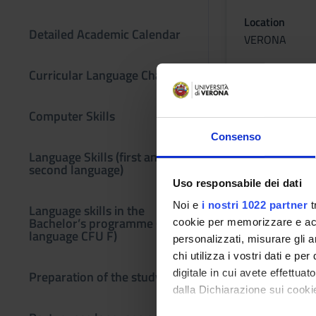
Location
Detailed Academic Calendar
VERONA
Curricular Language Change
Computer Skills
Consenso
Language Skills (first and
second language)
Uso responsabile dei dati
Noi e
i nostri 1022 partner
t
Language skills in the
Bachelor’s programme (third
cookie per memorizzare e acce
language CFU F)
personalizzati, misurare gli an
chi utilizza i vostri dati e pe
digitale in cui avete effettua
Preparation of the study plan
dalla Dichiarazione sui cookie