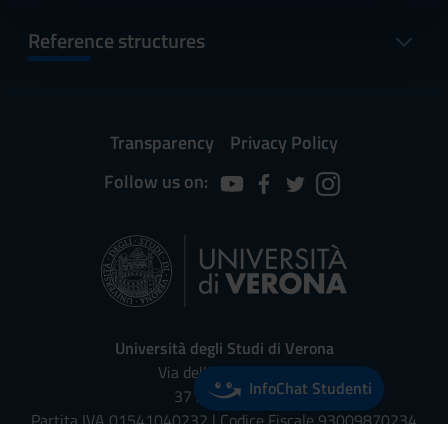
nostri partner che si occupano di analisi dei dati web,
Reference structures
pubblicità e social media, i quali potrebbero combinarle
con altre informazioni che hai fornito loro o che hanno
raccolto dal tuo utilizzo dei loro servizi.
Transparency
Privacy Policy
Follow us on:
Università degli Studi di Verona
Via dell'Artigliere, 8
InfoChat Studenti
37129, Verona
Partita IVA 01541040232 | Codice Fiscale 93009870234