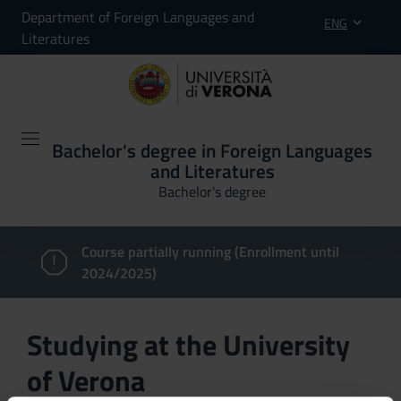
Department of Foreign Languages and
ENG
Literatures
Bachelor's degree in Foreign Languages
and Literatures
Bachelor's degree
Course partially running (Enrollment until
2024/2025)
Studying at the University
of Verona