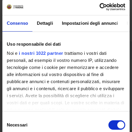
Here you can find information on the organisational
aspects of the Programme, lecture timetables, learning
activities and useful contact details for your time at the
Consenso
Dettagli
Impostazioni degli annunci
In
University, from enrolment to graduation.
Uso responsabile dei dati
Modules
Noi e
i nostri 1022 partner
trattiamo i vostri dati
personali, ad esempio il vostro numero IP, utilizzando
tecnologie come i cookie per memorizzare e accedere
Back to the study plan
alle informazioni sul vostro dispositivo al fine di
pubblicare annunci e contenuti personalizzati, misurare
Back to the modules per semester
gli annunci e i contenuti, ricercare il pubblico e sviluppare
i servizi. Avete la possibilità di scegliere chi utilizza i
Literature of English-speaking
vostri dati e per quali scopi. Le vostre scelte in materia di
Countries
privacy sono applicabili solo su questa proprietà digitale
in cui avete effettuato le vostre scelte. È possibile
S
Teaching code
Credits
modificare o revocare il proprio consenso in qualsiasi
Necessari
e
4S00866
6
momento dalla Dichiarazione sui cookie o facendo clic