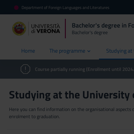
Department of Foreign Languages and Literatures
Bachelor's degree in F
Bachelor's degree
Home
The programme
Studying at 
current
Course partially running (Enrollment until 202
Studying at the University
Here you can find information on the organisational aspects of
enrolment to graduation.