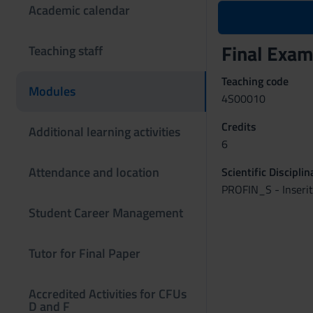
Academic calendar
Final Exa
Teaching staff
Teaching code
Modules
4S00010
Credits
Additional learning activities
6
Attendance and location
Scientific Discipli
PROFIN_S - Inseri
Student Career Management
Tutor for Final Paper
Accredited Activities for CFUs
D and F