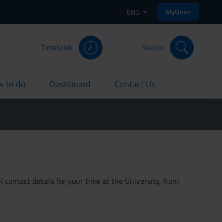
MyUnivr
ENG
Timetable
Search
 to do
Dashboard
Contact Us
rent
current
current
 contact details for your time at the University, from