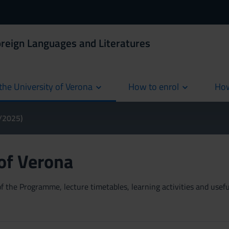
oreign Languages and Literatures
the University of Verona
How to enrol
How
cur
4/2025)
 of Verona
 the Programme, lecture timetables, learning activities and useful