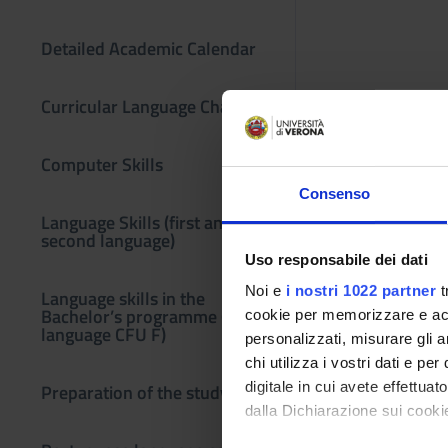
Detailed Academic Calendar
Curricular Language Change
Computer Skills
Consenso
Language Skills (first and
second language)
Uso responsabile dei dati
Noi e
i nostri 1022 partner
t
Language skills in the
Bachelor’s programme (third
cookie per memorizzare e acce
language CFU F)
personalizzati, misurare gli an
chi utilizza i vostri dati e pe
digitale in cui avete effettua
Preparation of the study plan
dalla Dichiarazione sui cookie