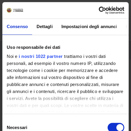
Here you can find information on the organisational
aspects of the Programme, lecture timetables, learning
activities and useful contact details for your time at the
Consenso
Dettagli
Impostazioni degli annunci
In
University, from enrolment to graduation.
Uso responsabile dei dati
Modules
Noi e
i nostri 1022 partner
trattiamo i vostri dati
personali, ad esempio il vostro numero IP, utilizzando
Back to the study plan
tecnologie come i cookie per memorizzare e accedere
alle informazioni sul vostro dispositivo al fine di
History of the French Language (It
pubblicare annunci e contenuti personalizzati, misurare
will be activated in the
gli annunci e i contenuti, ricercare il pubblico e sviluppare
i servizi. Avete la possibilità di scegliere chi utilizza i
A.Y. 2014/2015)
vostri dati e per quali scopi. Le vostre scelte in materia di
privacy sono applicabili solo su questa proprietà digitale
Teaching code
Credits
in cui avete effettuato le vostre scelte. È possibile
4S00895
6
S
modificare o revocare il proprio consenso in qualsiasi
Necessari
e