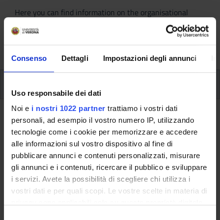
Here you can find information on the organisational
aspects of the Programme, lecture timetables, learning
activities and useful contact details for your time at the
University, from enrolment to graduation.
Consenso
Dettagli
Impostazioni degli annunci
In
Modules
Uso responsabile dei dati
Noi e
i nostri 1022 partner
trattiamo i vostri dati
Back to the study plan
personali, ad esempio il vostro numero IP, utilizzando
tecnologie come i cookie per memorizzare e accedere
alle informazioni sul vostro dispositivo al fine di
Back to the modules per semester
pubblicare annunci e contenuti personalizzati, misurare
Anglo-American Language and
gli annunci e i contenuti, ricercare il pubblico e sviluppare
Literature
i servizi. Avete la possibilità di scegliere chi utilizza i
vostri dati e per quali scopi. Le vostre scelte in materia di
Teaching code
Credits
privacy sono applicabili solo su questa proprietà digitale
4S00871
6
in cui avete effettuato le vostre scelte. È possibile
S