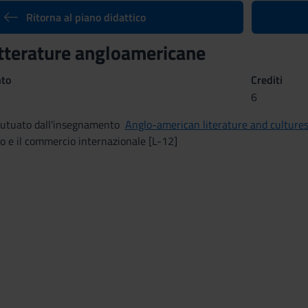
Ritorna al piano didattico
etterature angloamericane
nto
Crediti
6
utuato dall'insegnamento
Anglo-american literature and culture
mo e il commercio internazionale [L-12]