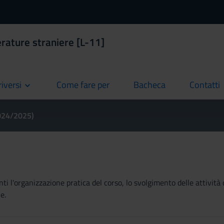
erature straniere [L-11]
riversi
Come fare per
Bacheca
Contatti
current
current
current
2024/2025)
ti l'organizzazione pratica del corso, lo svolgimento delle attività 
e.