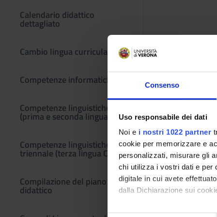
Calendario didattico
dettagliato
Cambio lingua curriculare
Competenze informatiche
Consenso
Competenze linguistiche
(prima e seconda lingua)
Uso responsabile dei dati
Noi e
i nostri 1022 partner
t
Competenze linguistiche in
cookie per memorizzare e acce
triennale (terza lingua CFU F)
personalizzati, misurare gli an
chi utilizza i vostri dati e pe
digitale in cui avete effettua
Compilazione del piano
didattico
dalla Dichiarazione sui cookie
Con il tuo consenso, vorrem