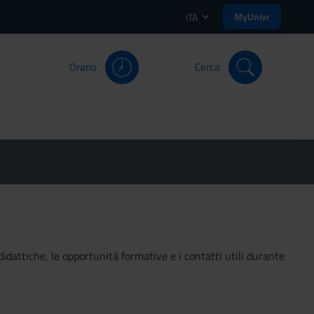
MyUnivr
ITA
Orario
Cerca
didattiche, le opportunità formative e i contatti utili durante