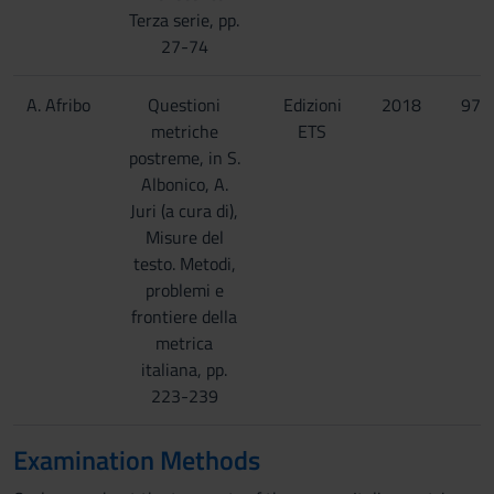
Terza serie, pp.
27-74
A. Afribo
Questioni
Edizioni
2018
978
metriche
ETS
5
postreme, in S.
Albonico, A.
Juri (a cura di),
Misure del
testo. Metodi,
problemi e
frontiere della
metrica
italiana, pp.
223-239
Examination Methods