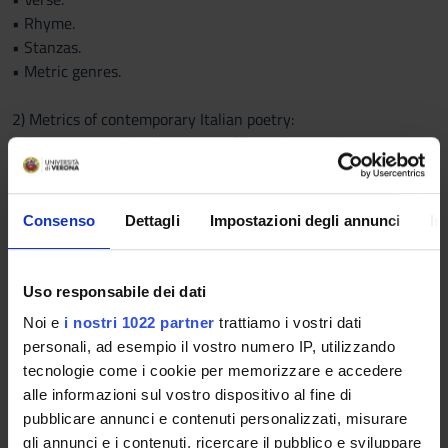
• Rhyme.
• Stanzas.
• Metric genres.
2) Metrics of contemporary Italian poetry:
• Free verse and the loosening of formal metrical structures.
• Metric systems of some classical poets of the twentieth
century.
• “Neometric” experimentations.
Consenso
Dettagli
Impostazioni degli annunci
In
• Relations with other elements of poetic discourse.
Uso responsabile dei dati
TEACHING METHODS
Noi e
i nostri 1022 partner
trattiamo i vostri dati
Frontal lessons.
personali, ad esempio il vostro numero IP, utilizzando
tecnologie come i cookie per memorizzare e accedere
BIBLIOGRAPHY
alle informazioni sul vostro dispositivo al fine di
pubblicare annunci e contenuti personalizzati, misurare
P.G. Beltrami, Gli strumenti della poesia, Bologna, il Mulino,
gli annunci e i contenuti, ricercare il pubblico e sviluppare