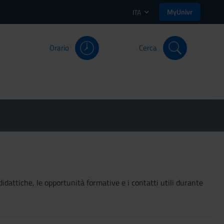
MyUnivr
ITA
Orario
Cerca
didattiche, le opportunità formative e i contatti utili durante