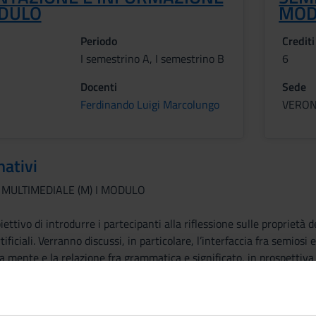
ODULO
MOD
Periodo
Crediti
I semestrino A, I semestrino B
6
Docenti
Sede
Ferdinando Luigi Marcolungo
VERO
mativi
 MULTIMEDIALE (M) I MODULO
iettivo di introdurre i partecipanti alla riflessione sulle proprietà
tificiali. Verranno discussi, in particolare, l’interfaccia fra semiosi
 mente e la relazione fra grammatica e significato, in prospettiva 
AZIONE E INFORMAZIONE (M) II MODULO