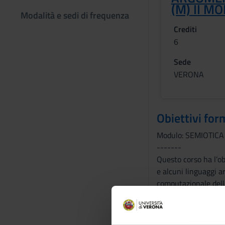
(M) II M
Modalità e sedi di frequenza
Crediti
6
Sede
VERONA
Obiettivi for
Modulo: SEMIOTICA
-------
Questo corso ha l’ob
e alcuni linguaggi ar
computazionale della
Modulo: ARGOMENT