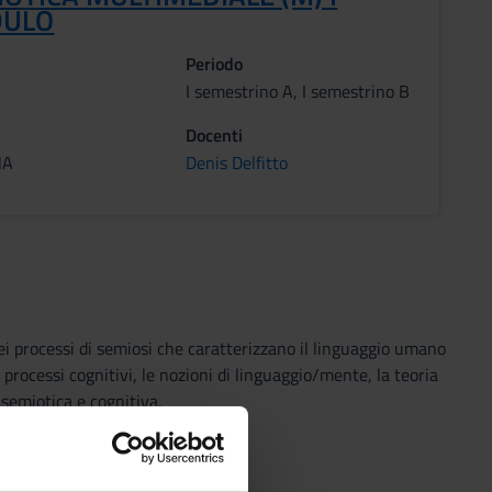
ULO
Periodo
I semestrino A, I semestrino B
Docenti
NA
Denis Delfitto
 dei processi di semiosi che caratterizzano il linguaggio umano
 e processi cognitivi, le nozioni di linguaggio/mente, la teoria
semiotica e cognitiva.