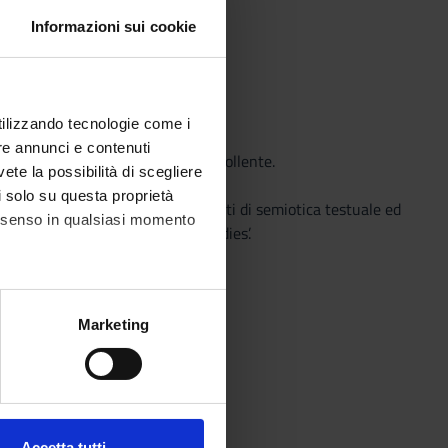
Informazioni sui cookie
e multimediale.
utilizzando tecnologie come i
re annunci e contenuti
linguaggio o corso dichiarato equipollente.
vete la possibilità di scegliere
li solo su questa proprietà
in prospettiva semiotica. Lineamenti di semiotica testuale ed
consenso in qualsiasi momento
 e “enciclopedia”: alcuni ‘case studies’.
alche metro,
Marketing
e specifiche (impronte
ezione dettagli
. Puoi
Accetta tutti