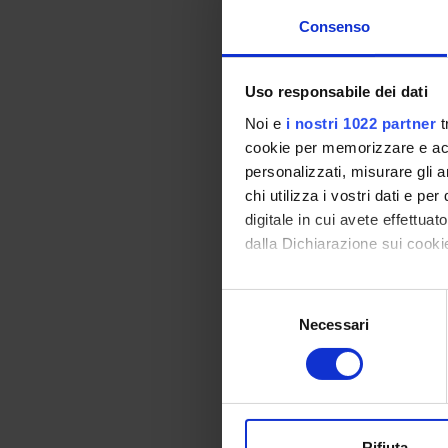
-------
Consenso
introdurre ai modell
Programma
Uso responsabile dei dati
Modulo: SEMIOTICA
Noi e
i nostri 1022 partner
t
-------
cookie per memorizzare e acce
Prerequisiti: I part
personalizzati, misurare gli an
chi utilizza i vostri dati e pe
Contenuto del corso:
digitale in cui avete effettua
esempi di applicazion
dalla Dichiarazione sui cookie
Testi di riferimento:
Con il tuo consenso, vorrem
S
U. VOLLI, Manuale d
raccogliere informazi
Necessari
e
D. DELFITTO & R. ZAM
Identificare il tuo di
l
digitali).
e
Metodi didattici: Lez
Approfondisci come vengono el
z
modificare o ritirare il tuo 
i
o
Rifiuta