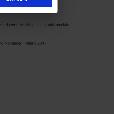
l media e per analizzare il
ostri partner che si occupano
azioni che hai fornito loro o
ocessi comunicativi a livello multimediale.
runo Mondadori, Milano 2011.