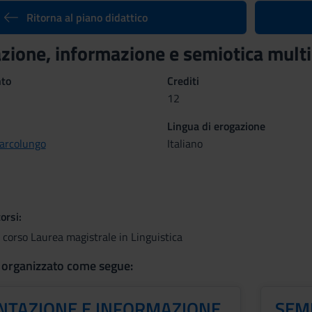
Ritorna al piano didattico
ione, informazione e semiotica mult
nto
Crediti
12
Lingua di erogazione
arcolungo
Italiano
orsi:
 corso Laurea magistrale in Linguistica
 organizzato come segue:
TAZIONE E INFORMAZIONE
SEMI