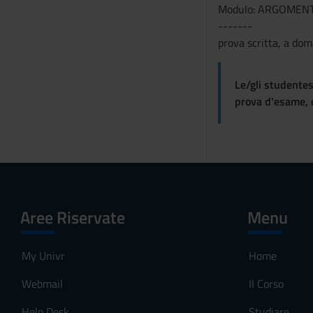
Modulo: ARGOMENT
-------
prova scritta, a dom
Le/gli studentes
prova d'esame, d
Aree Riservate
Menu
My Univr
Home
Webmail
Il Corso
Help Desk
Studiare