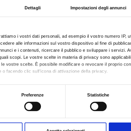
Dettagli
Impostazioni degli annunci
i dell’argomentazione con specifico riferimento alla comunicazion
 MULTIMEDIALE (M) I MODULO
rattiamo i vostri dati personali, ad esempio il vostro numero IP, 
dere alle informazioni sul vostro dispositivo al fine di pubblica
ecipanti debbono aver seguito un corso introduttivo di filosofia del 
nunci e i contenuti, ricercare il pubblico e sviluppare i servizi. A
r quali scopi. Le vostre scelte in materia di privacy sono applicabi
 (i) Proprietà formali dei processi di semiosi. Linguaggio e mente 
to le vostre scelte. È possibile modificare o revocare il proprio 
e a testi letterari (Flaubert e Proust); (ii) La relazione fra “lessico”
 o facendo clic sull'icona di attivazione della privacy.
mo anche:
i semiotica, Roma-Bari, Editori Laterza.
oni sulla tua posizione geografica, con un'approssimazione di qu
Preferenze
Statistiche
PARELLI, Le strutture del significato, Bologna, Il Mulino.
spositivo, scansionandolo attivamente alla ricerca di caratteristich
ioni frontali ed esercitazioni seminariali
aborati i tuoi dati personali e imposta le tue preferenze nella
s
consenso in qualsiasi momento dalla Dichiarazione sui cookie.
Accetta selezionati