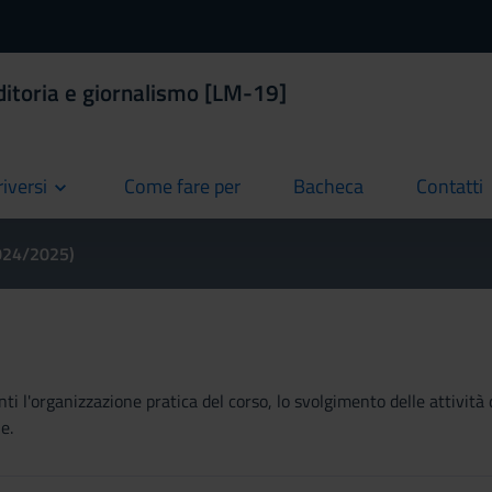
ditoria e giornalismo [LM-19]
riversi
Come fare per
Bacheca
Contatti
current
current
current
2024/2025)
ti l'organizzazione pratica del corso, lo svolgimento delle attività 
e.