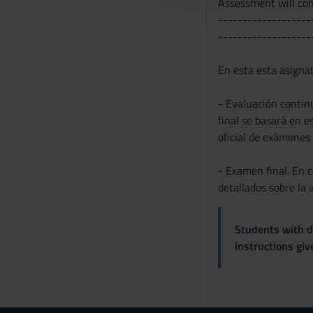
Assessment will co
c
-------------------
o
-------------------
n
s
En esta esta asigna
e
n
- Evaluación contin
s
final se basará en e
o
oficial de exámenes 
- Examen final. En c
detallados sobre la 
Students with di
instructions gi