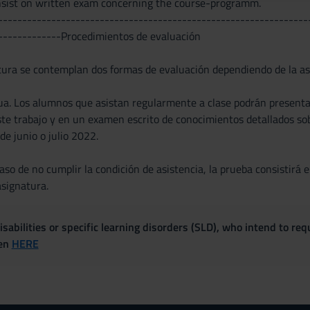
nsist on written exam concerning the course-programm.
----------------------------------------------------------------
-------------Procedimientos de evaluación
tura se contemplan dos formas de evaluación dependiendo de la asi
ua. Los alumnos que asistan regularmente a clase podrán presentar 
ste trabajo y en un examen escrito de conocimientos detallados so
de junio o julio 2022.
aso de no cumplir la condición de asistencia, la prueba consistirá
asignatura.
sabilities or specific learning disorders (SLD), who intend to re
ven
HERE