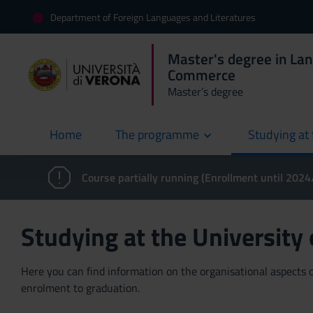
Department of Foreign Languages and Literatures
Master's degree in La
Commerce
Master’s degree
Home
The programme
Studying at 
current
Course partially running (Enrollment until 202
Studying at the University
Here you can find information on the organisational aspects of
enrolment to graduation.