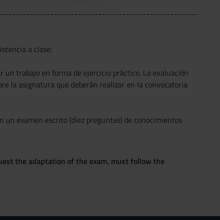
----------------------------------------------------------
stencia a clase:
un trabajo en forma de ejercicio práctico. La evaluación
bre la asignatura que deberán realizar en la convocatoria
 en un examen escrito (diez preguntas) de conocimientos
quest the adaptation of the exam, must follow the