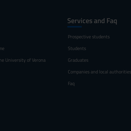
Services and Faq
Prospective students
me
Students
he University of Verona
Graduates
Companies and local authoritie
Faq