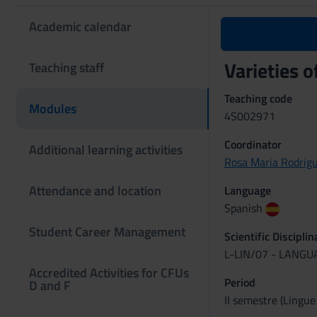
Academic calendar
Varieties 
Teaching staff
Teaching code
Modules
4S002971
Coordinator
Additional learning activities
Rosa Maria Rodrigu
Attendance and location
Language
Spanish
Student Career Management
Scientific Discipli
L-LIN/07 - LANG
Accredited Activities for CFUs
Period
D and F
II semestre (Lingue