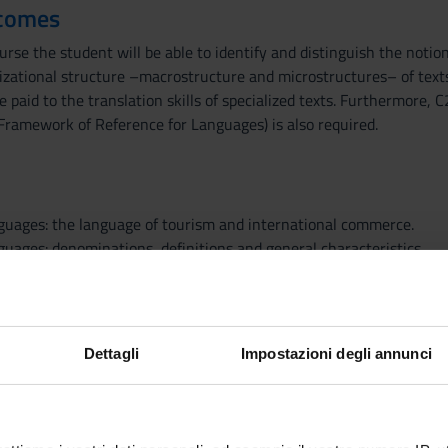
tcomes
urse the student will be able to identify and distinguish the notion
zational structure –macrostructure and microstructures– of texts i
be paid to the translation skills of specialized texts. Furthermore,
amework of Reference for Languages) is also required.
nguages: the language of tourism and international commerce.
guages: denominations, definitions and general characteristics
guages and linguistic variation
construction
t typologies
guage
Dettagli
Impostazioni degli annunci
ourism
hy for students who do not attend class: