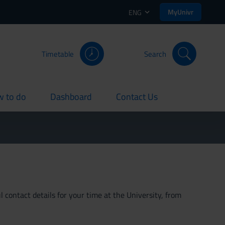
MyUnivr
ENG
Timetable
Search
 to do
Dashboard
Contact Us
rent
current
current
 contact details for your time at the University, from