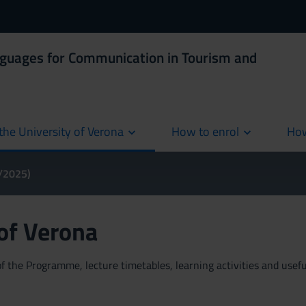
nguages for Communication in Tourism and
the University of Verona
How to enrol
How
cur
4/2025)
 of Verona
 the Programme, lecture timetables, learning activities and useful