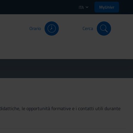
MyUnivr
ITA
Orario
Cerca
didattiche, le opportunità formative e i contatti utili durante