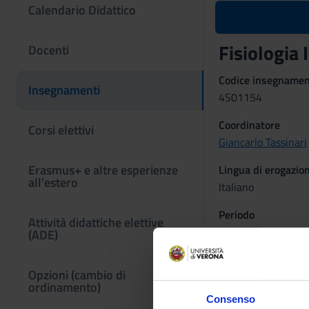
Calendario Didattico
Fisiologia 
Docenti
Codice insegname
Insegnamenti
4S01154
Coordinatore
Corsi elettivi
Giancarlo Tassinari
Erasmus+ e altre esperienze
Lingua di erogazio
all'estero
Italiano
Periodo
Attività didattiche elettive
Lezioni 1° semestre
(ADE)
Obiettivi for
Opzioni (cambio di
Fornire le conoscenze
ordinamento)
Consenso