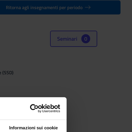
Ritorna agli insegnamenti per periodo
Seminari
0
e (SSD)
Informazioni sui cookie