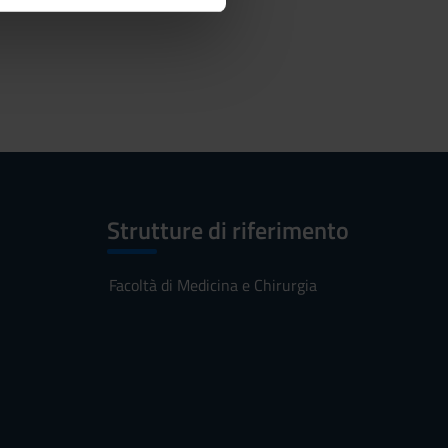
ostri partner che si occupano
azioni che hai fornito loro o
Strutture di riferimento
Facoltà di Medicina e Chirurgia