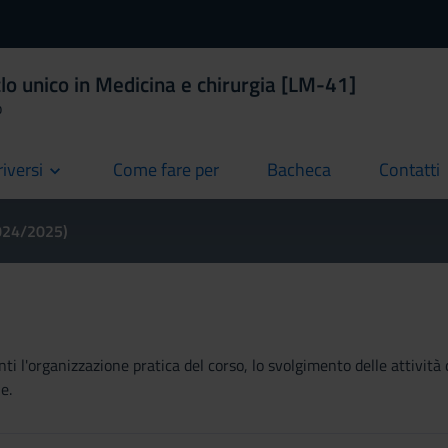
lo unico in Medicina e chirurgia [LM-41]
o
riversi
Come fare per
Bacheca
Contatti
current
current
current
2024/2025)
ti l'organizzazione pratica del corso, lo svolgimento delle attività 
e.