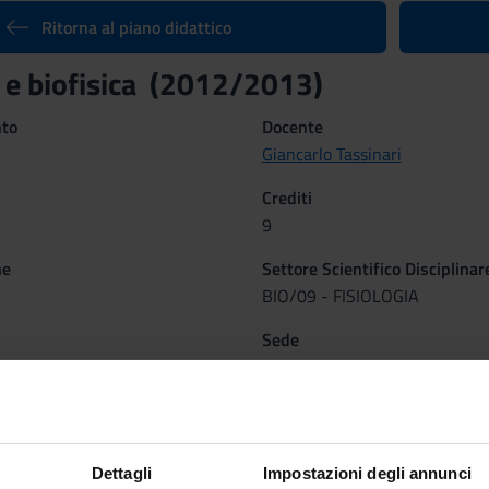
Ritorna al piano didattico
I e biofisica (2012/2013)
nto
Docente
Giancarlo Tassinari
Crediti
9
ne
Settore Scientifico Disciplinar
BIO/09 - FISIOLOGIA
Sede
 dal 1 ott 2012 al 20 dic 2012.
VERONA
mativi
 di Fisiologia e Biofisica utili alla professione medica.
Dettagli
Impostazioni degli annunci