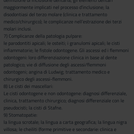
definizione di inclusione dentaria; gli elementi dentari
maggiormente implicati nel processo d’inclusione; la
disodontiasi del terzo molare (clinica e trattamento
medico/chirurgico); le complicanze nell’estrazione dei terzi
molari inclusi.
7) Complicanze della patologia pulpare:
le parodontiti apicali; le osteiti; i granulomi apicali; le cisti
infiammatorie; le fistole odontogene. Gli ascessi ed i flemmoni
odontogeni: loro differenziazione clinica in base al dente
patologico; vie di diffusione degli ascessi/flemmoni
odontogeni; angina di Ludwig; trattamento medico e
chirurgico degli ascessi-flemmoni.
8) Le cisti dei mascellari:
Le cisti odontogene e non odontogene: diagnosi differenziale,
clinica, trattamento chirurgico; diagnosi differenziale con le
pseudocisti; la cisti di Stafne.
9) Stomatopatie:
la lingua scrotale; la lingua a carta geografica; la lingua nigra
villosa; le cheiliti (forme primitive e secondarie: clinica e