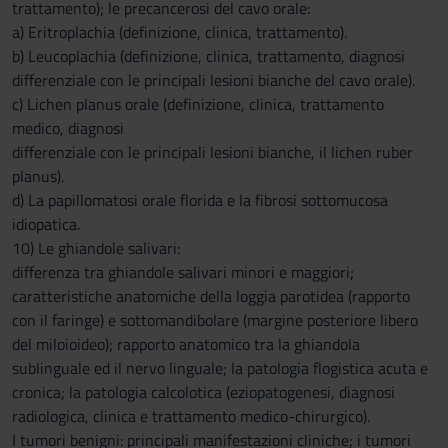
trattamento); le precancerosi del cavo orale:
a) Eritroplachia (definizione, clinica, trattamento).
b) Leucoplachia (definizione, clinica, trattamento, diagnosi
differenziale con le principali lesioni bianche del cavo orale).
c) Lichen planus orale (definizione, clinica, trattamento
medico, diagnosi
differenziale con le principali lesioni bianche, il lichen ruber
planus).
d) La papillomatosi orale florida e la fibrosi sottomucosa
idiopatica.
10) Le ghiandole salivari:
differenza tra ghiandole salivari minori e maggiori;
caratteristiche anatomiche della loggia parotidea (rapporto
con il faringe) e sottomandibolare (margine posteriore libero
del miloioideo); rapporto anatomico tra la ghiandola
sublinguale ed il nervo linguale; la patologia flogistica acuta e
cronica; la patologia calcolotica (eziopatogenesi, diagnosi
radiologica, clinica e trattamento medico-chirurgico).
I tumori benigni: principali manifestazioni cliniche; i tumori