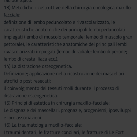
radioterapico.
13) Metodiche ricostruttive nella chirurgia oncologica maxillo-
facciale:
definizione di lembo peduncolato e rivascolarizzato; le
caratteristiche anatomiche dei principali lembi peduncolati
impiegati (lembo di muscolo temporale; lembo di muscolo gran
pettorale); le caratteristiche anatomiche dei principali lembi
rivascolarizzati impiegati (lembo di radiale; lembo di perone;
lembo di cresta iliaca ecc.).
14) La distrazione osteogenetica:
Definizione; applicazione nella ricostruzione dei mascellari
atrofici o post resecati;
il coinvolgimento dei tessuti molli durante il processo di
distrazione osteogenetica.
15) Principi di estetica in chirurgia maxillo-facciale:
Le disgnazie dei mascellari: prognazie, progenismi, iposviluppi
e loro associazioni.
16) La traumatologia maxillo-facciale:
I traumi dentari; le fratture condilari; le fratture di Le Fort