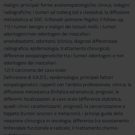
maligni: principali forme anatomopatologiche; clinica; indagini
radiografiche; i tumori ad iceberg (od a clessidra); la diffusione
metastatica al SNC-linfonodi-polmone-fegato; il follow-up.
11) I tumori benigni e maligni dei tessuti molli; i tumori
odontogeni/non odontogeni dei mascellari:
ameloblastomi; odontomi; (clinica; diagnosi differenziale
radiografica; epidemiologia; trattamento chirurgico);
differenze eziopatogenetiche tra i tumori odontogeni e non
odontogeni dei mascellari.
12) Il carcinoma del cavo orale:
Definizione di V.A.D.S.; epidemiologia; principali fattori
eziopatogenetici; rapporti con l’ambito professionale; clinica; la
diffusione metastatica (linfatica ed ematica); prognosi; le
differenti localizzazioni al cavo orale (differenza statistica,
quadri clinici caratterizzanti, prognosi); la cancerizzazione a
tappeto (tumori sincroni e metacroni); i principi guida della
resezione chirurgica in oncologia; differenza tra svuotamento
linfonodale funzionale e radicale; il trattamento chemio-