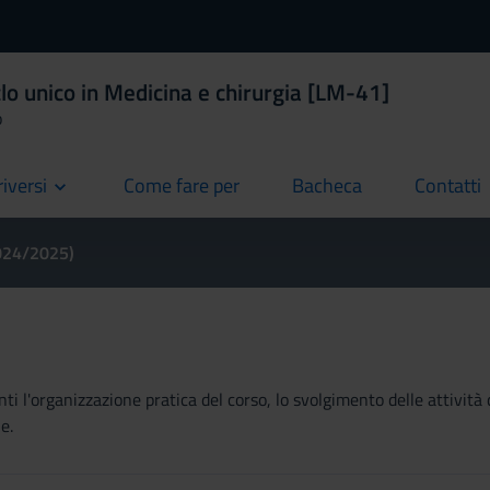
lo unico in Medicina e chirurgia [LM-41]
o
riversi
Come fare per
Bacheca
Contatti
current
current
current
2024/2025)
ti l'organizzazione pratica del corso, lo svolgimento delle attività 
e.