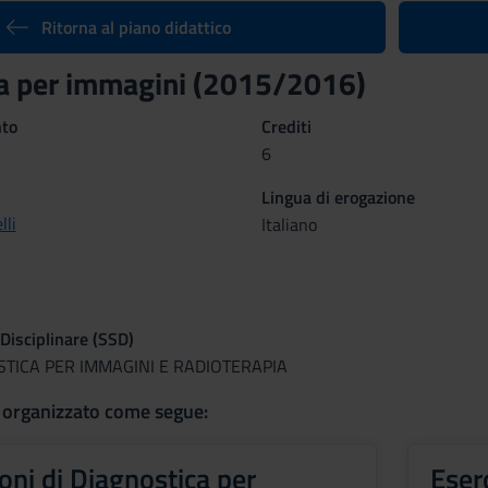
Ritorna al piano didattico
a per immagini (2015/2016)
nto
Crediti
6
Lingua di erogazione
lli
Italiano
 Disciplinare (SSD)
STICA PER IMMAGINI E RADIOTERAPIA
 organizzato come segue:
oni di Diagnostica per
Eser