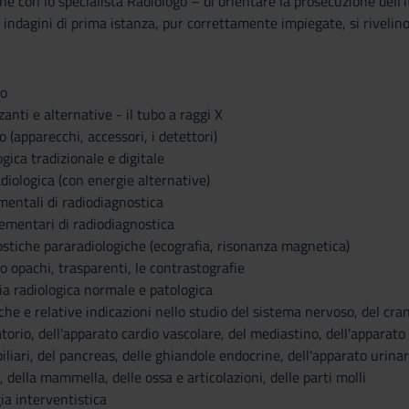
ne con lo specialista Radiologo – di orientare la prosecuzione dell’i
 indagini di prima istanza, pur correttamente impiegate, si rivelino 
o
zanti e alternative - il tubo a raggi X
 (apparecchi, accessori, i detettori)
gica tradizionale e digitale
iologica (con energie alternative)
mentali di radiodiagnostica
ementari di radiodiagnostica
ostiche pararadiologiche (ecografia, risonanza magnetica)
to opachi, trasparenti, le contrastografie
ia radiologica normale e patologica
he e relative indicazioni nello studio del sistema nervoso, del cran
torio, dell'apparato cardio vascolare, del mediastino, dell'apparato 
 biliari, del pancreas, delle ghiandole endocrine, dell'apparato urinar
 della mammella, delle ossa e articolazioni, delle parti molli
ia interventistica