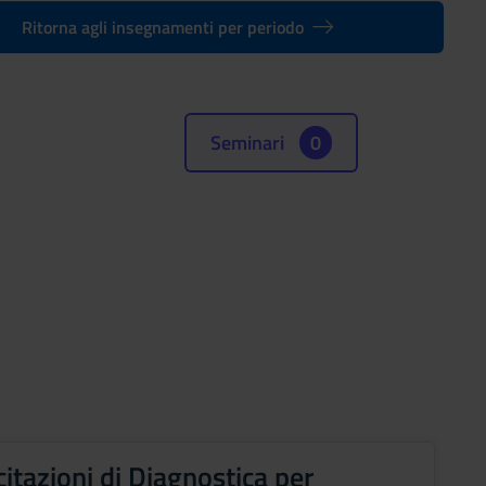
Ritorna agli insegnamenti per periodo
Seminari
0
citazioni di Diagnostica per