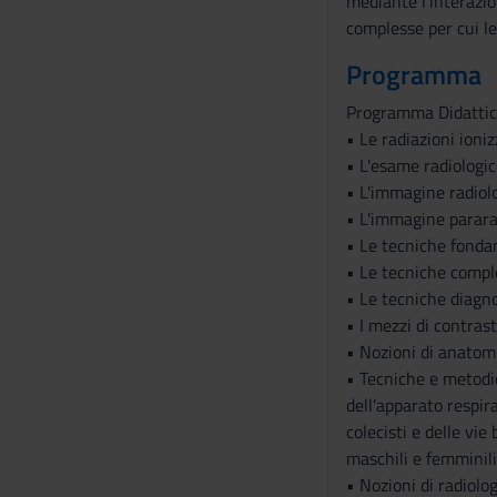
mediante l’interazio
n
complesse per cui le
s
e
Programma
n
Programma Didattic
s
• Le radiazioni ioniz
o
• L'esame radiologico
• L'immagine radiolo
• L'immagine pararad
• Le tecniche fonda
• Le tecniche compl
• Le tecniche diagn
• I mezzi di contras
• Nozioni di anatom
• Tecniche e metodic
dell'apparato respira
colecisti e delle vie
maschili e femminili,
• Nozioni di radiolog