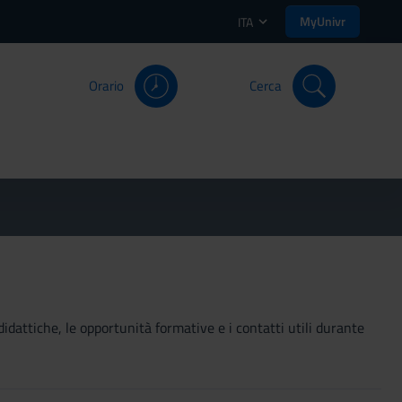
MyUnivr
ITA
Orario
Cerca
didattiche, le opportunità formative e i contatti utili durante