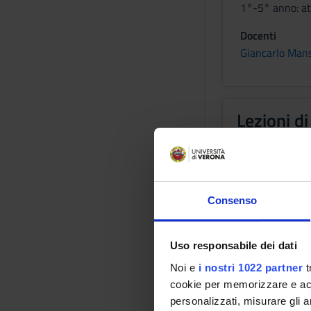
1°-5° anno: att
Docenti
Giancarlo Man
Lezioni d
Crediti
5,5
Periodo
Consenso
Lezioni 1° sem
Docenti
Uso responsabile dei dati
Mirko D'Onofri
Noi e
i nostri 1022 partner
t
Roberto Pozzi 
cookie per memorizzare e acce
personalizzati, misurare gli an