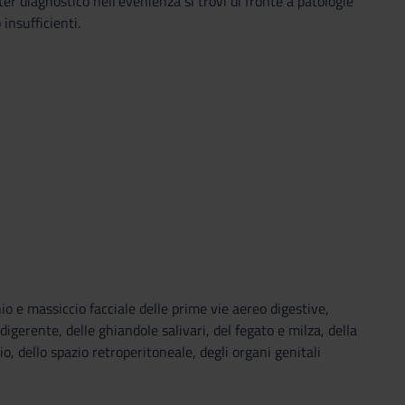
ter diagnostico nell’evenienza si trovi di fronte a patologie
insufficienti.
io e massiccio facciale delle prime vie aereo digestive,
digerente, delle ghiandole salivari, del fegato e milza, della
io, dello spazio retroperitoneale, degli organi genitali