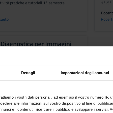
ività pratiche e tutoriali 1° semestre
1°-5° a
Docent
sueto
Robert
i Diagnostica per Immagini
Dettagli
Impostazioni degli annunci
estre 2°- 6° anno
o
,
Marco Ferdeghini
,
Giancarlo Mansueto
,
rattiamo i vostri dati personali, ad esempio il vostro numero IP, 
Mucelli
dere alle informazioni sul vostro dispositivo al fine di pubblica
nunci e i contenuti, ricercare il pubblico e sviluppare i servizi. A