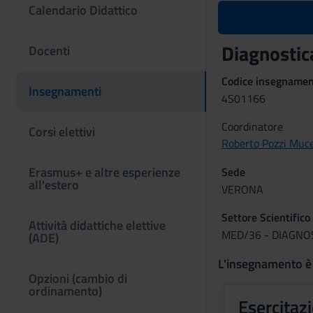
Calendario Didattico
Diagnostic
Docenti
Codice insegname
Insegnamenti
4S01166
Coordinatore
Corsi elettivi
Roberto Pozzi Muce
Erasmus+ e altre esperienze
Sede
all'estero
VERONA
Settore Scientifico
Attività didattiche elettive
MED/36 - DIAGNO
(ADE)
L'insegnamento è
Opzioni (cambio di
ordinamento)
Esercitazi