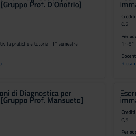
[Gruppo Prof. D'Onofrio]
imma
Crediti
0,5
Period
ività pratiche e tutoriali 1° semestre
1°-5° a
Docent
o
Riccar
oni di Diagnostica per
Eser
[Gruppo Prof. Mansueto]
imma
Crediti
0,5
Period