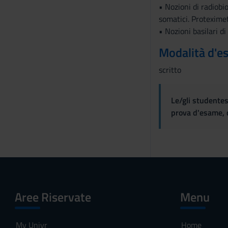
• Nozioni di radiobio
somatici. Proteximet
• Nozioni basilari d
Modalità d'e
scritto
Le/gli studentes
prova d'esame, d
Aree Riservate
Menu
My Univr
Home