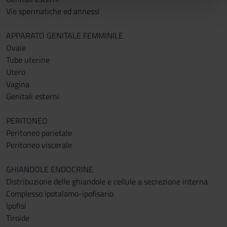
pubblicità e social media, i quali potrebbero combinarle
Vie spermatiche ed annessi
con altre informazioni che hai fornito loro o che hanno
raccolto dal tuo utilizzo dei loro servizi.
APPARATO GENITALE FEMMINILE
Ovaie
Tube uterine
Utero
Vagina
Genitali esterni
PERITONEO
Peritoneo parietale
Peritoneo viscerale
GHIANDOLE ENDOCRINE
Distribuzione delle ghiandole e cellule a secrezione interna
Complesso ipotalamo-ipofisario
Ipofisi
Tiroide