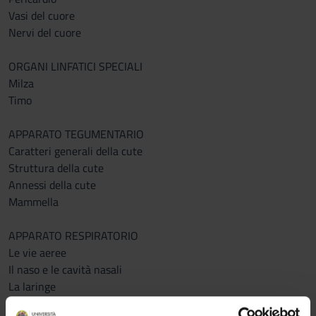
Vasi del cuore
Nervi del cuore
ORGANI LINFATICI SPECIALI
Milza
Timo
APPARATO TEGUMENTARIO
Caratteri generali della cute
Struttura della cute
Annessi della cute
Mammella
APPARATO RESPIRATORIO
Le vie aeree
Il naso e le cavità nasali
La laringe
Trachea e bronchi