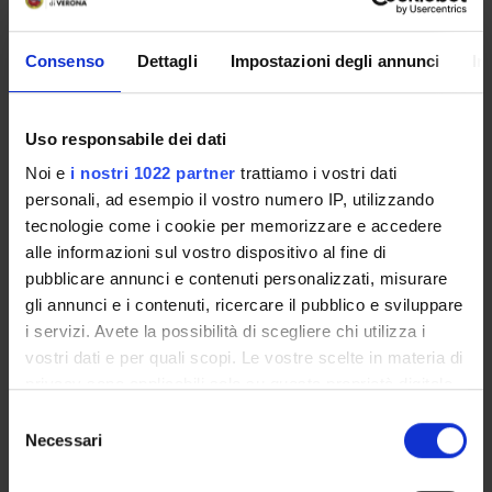
Il polmone
La pleure
Consenso
Dettagli
Impostazioni degli annunci
In
MEDIASTINO
Limiti e contenuto
Uso responsabile dei dati
APPARATO DIGERENTE
Noi e
i nostri 1022 partner
trattiamo i vostri dati
Canale alimentare
personali, ad esempio il vostro numero IP, utilizzando
Cavità orale
tecnologie come i cookie per memorizzare e accedere
Vestibolo della bocca
alle informazioni sul vostro dispositivo al fine di
Cavità orale propriamente detta
pubblicare annunci e contenuti personalizzati, misurare
Lingua
gli annunci e i contenuti, ricercare il pubblico e sviluppare
Muscoli della lingua
i servizi. Avete la possibilità di scegliere chi utilizza i
Ghiandole salivari
vostri dati e per quali scopi. Le vostre scelte in materia di
Denti
privacy sono applicabili solo su questa proprietà digitale
Faringe
in cui avete effettuato le vostre scelte. È possibile
S
Esofago
modificare o revocare il proprio consenso in qualsiasi
Necessari
e
Stomaco
momento dalla Dichiarazione sui cookie o facendo clic
l
Intestino tenue
sull'icona di attivazione della privacy.