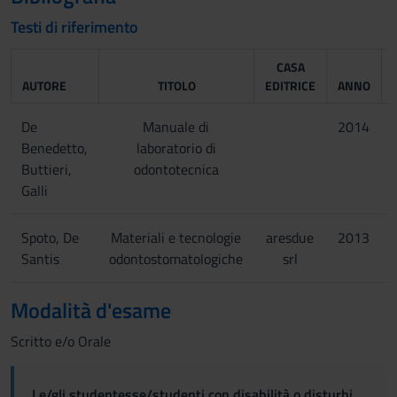
Testi di riferimento
CASA
AUTORE
TITOLO
EDITRICE
ANNO
De
Manuale di
2014
Benedetto,
laboratorio di
Buttieri,
odontotecnica
Galli
Spoto, De
Materiali e tecnologie
aresdue
2013
Santis
odontostomatologiche
srl
Modalità d'esame
Scritto e/o Orale
Le/gli studentesse/studenti con disabilità o disturbi