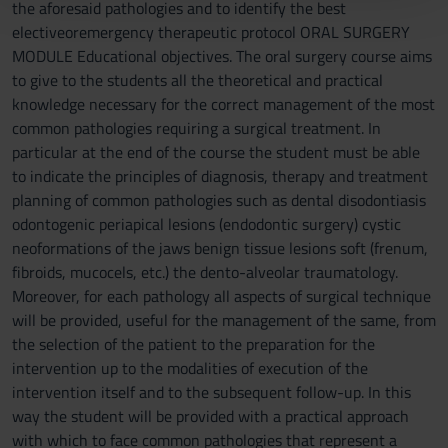
the aforesaid pathologies and to identify the best
con altre informazioni che hai fornito loro o che hanno
electiveoremergency therapeutic protocol ORAL SURGERY
raccolto dal tuo utilizzo dei loro servizi.
MODULE Educational objectives. The oral surgery course aims
to give to the students all the theoretical and practical
knowledge necessary for the correct management of the most
common pathologies requiring a surgical treatment. In
particular at the end of the course the student must be able
to indicate the principles of diagnosis, therapy and treatment
planning of common pathologies such as dental disodontiasis
odontogenic periapical lesions (endodontic surgery) cystic
neoformations of the jaws benign tissue lesions soft (frenum,
fibroids, mucocels, etc.) the dento-alveolar traumatology.
Moreover, for each pathology all aspects of surgical technique
will be provided, useful for the management of the same, from
the selection of the patient to the preparation for the
intervention up to the modalities of execution of the
intervention itself and to the subsequent follow-up. In this
way the student will be provided with a practical approach
with which to face common pathologies that represent a