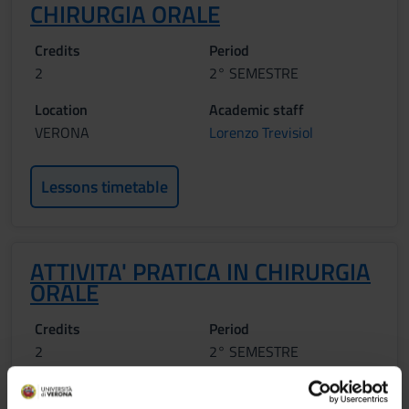
CHIRURGIA ORALE
Credits
Period
2
2° SEMESTRE
Location
Academic staff
VERONA
Lorenzo Trevisiol
Lessons timetable
ATTIVITA' PRATICA IN CHIRURGIA
ORALE
Credits
Period
2
2° SEMESTRE
Location
Academic staff