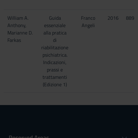
William A.
Guida
Franco
2016
8891
Anthony,
essenziale
Angeli
Marianne D.
alla pratica
Farkas
di
riabilitazione
psichiatrica.
Indicazioni,
prassi e
trattamenti
(Edizione 1)
Reserved Areas