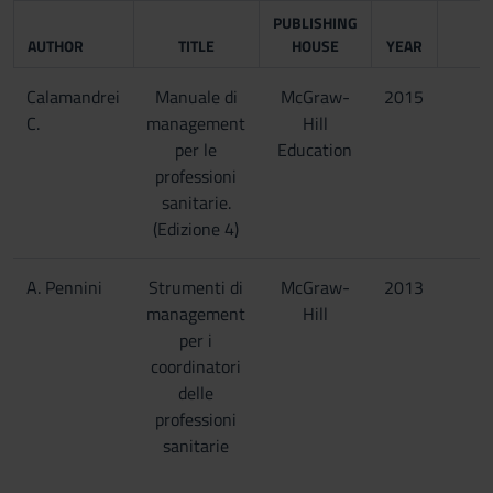
PUBLISHING
AUTHOR
TITLE
HOUSE
YEAR
I
Calamandrei
Manuale di
McGraw-
2015
C.
management
Hill
per le
Education
professioni
sanitarie.
(Edizione 4)
A. Pennini
Strumenti di
McGraw-
2013
management
Hill
per i
coordinatori
delle
professioni
sanitarie