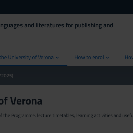
anguages and literatures for publishing and
the University of Verona
How to enrol
How
cur
4/2025)
 of Verona
 the Programme, lecture timetables, learning activities and useful