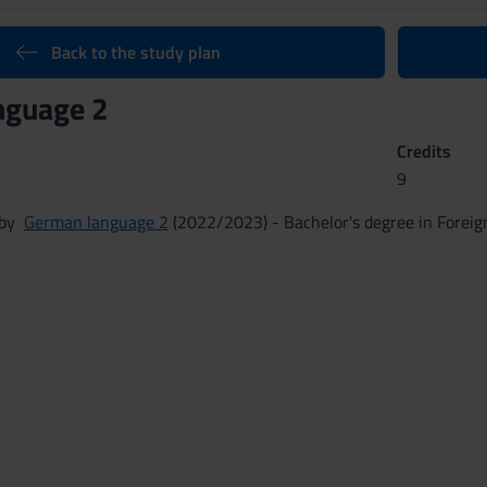
Back to the study plan
nguage 2
Credits
9
n by
German language 2
(2022/2023) - Bachelor's degree in Foreig