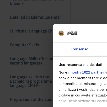
D and F
Detailed Academic Calendar
Curricular Language Change
Computer Skills
Consenso
Language Skills (first and
second language)
Uso responsabile dei dati
Noi e
i nostri 1022 partner
t
Language skills in the
cookie per memorizzare e acce
Bachelor’s programme (third
personalizzati, misurare gli an
language CFU F)
chi utilizza i vostri dati e pe
digitale in cui avete effettua
Preparation of the study plan
dalla Dichiarazione sui cookie