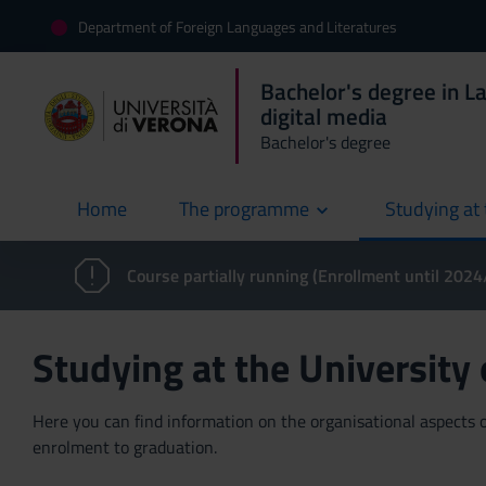
Department of Foreign Languages and Literatures
Bachelor's degree in L
digital media
Bachelor's degree
Home
The programme
Studying at 
current
Course partially running (Enrollment until 202
Studying at the University
Here you can find information on the organisational aspects of
enrolment to graduation.