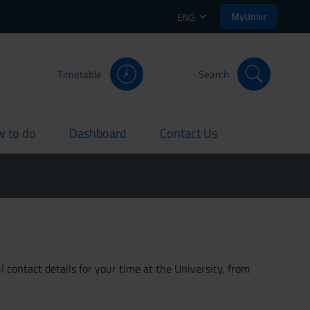
MyUnivr
ENG
Timetable
Search
 to do
Dashboard
Contact Us
rent
current
current
 contact details for your time at the University, from