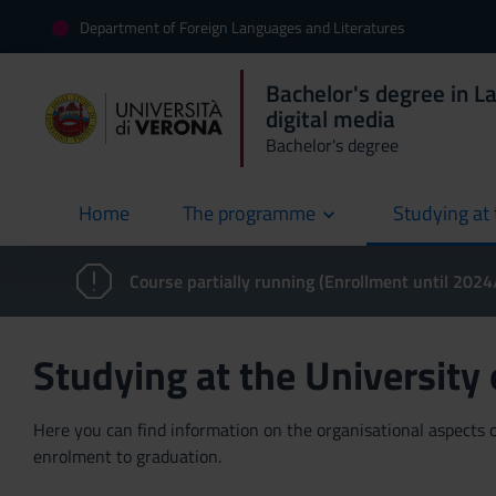
Department of Foreign Languages and Literatures
Bachelor's degree in L
digital media
Bachelor's degree
Home
The programme
Studying at 
current
Course partially running (Enrollment until 202
Studying at the University
Here you can find information on the organisational aspects of
enrolment to graduation.