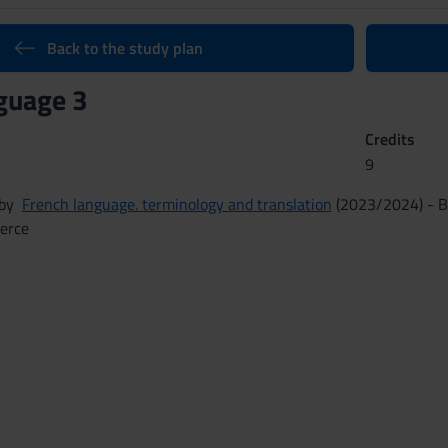
Back to the study plan
guage 3
Credits
9
n by
French language. terminology and translation
(2023/2024) - Ba
erce