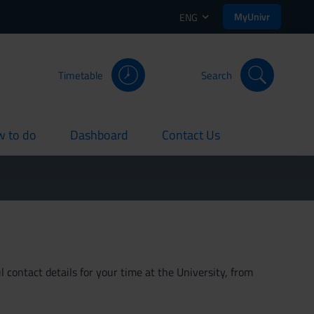
MyUnivr
ENG
Timetable
Search
 to do
Dashboard
Contact Us
rent
current
current
 contact details for your time at the University, from