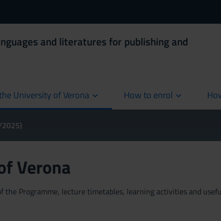
anguages and literatures for publishing and
the University of Verona
How to enrol
How
cur
4/2025)
 of Verona
 the Programme, lecture timetables, learning activities and useful