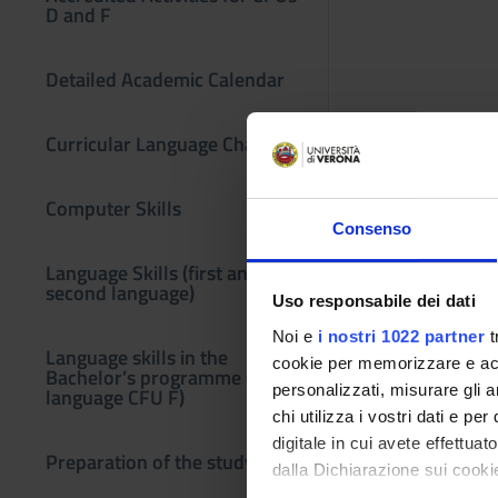
D and F
Detailed Academic Calendar
Curricular Language Change
Computer Skills
Consenso
Language Skills (first and
second language)
Uso responsabile dei dati
Noi e
i nostri 1022 partner
t
Language skills in the
cookie per memorizzare e acce
Bachelor’s programme (third
personalizzati, misurare gli an
language CFU F)
chi utilizza i vostri dati e pe
digitale in cui avete effettua
Preparation of the study plan
dalla Dichiarazione sui cookie