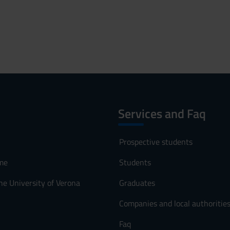
Services and Faq
Prospective students
me
Students
he University of Verona
Graduates
Companies and local authoritie
Faq