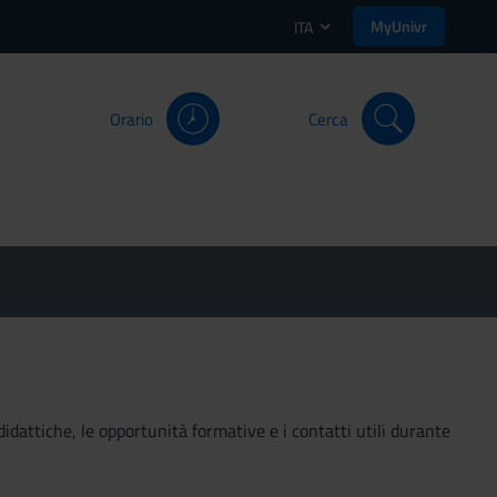
MyUnivr
ITA
Orario
Cerca
didattiche, le opportunità formative e i contatti utili durante