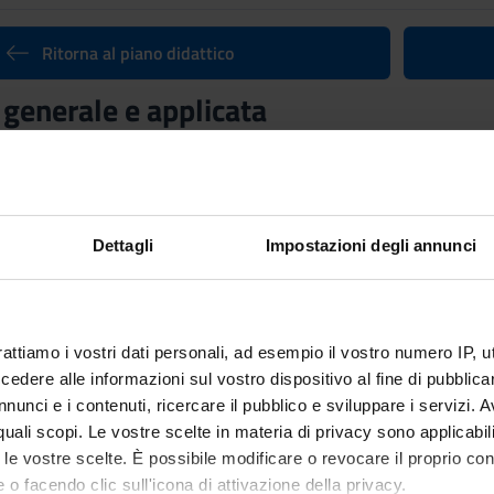
Ritorna al piano didattico
 generale e applicata
nto
Crediti
9
utuato dall'insegnamento
Ragioneria generale e applicata
(2021/2
Dettagli
Impostazioni degli annunci
rattiamo i vostri dati personali, ad esempio il vostro numero IP, 
dere alle informazioni sul vostro dispositivo al fine di pubblica
nunci e i contenuti, ricercare il pubblico e sviluppare i servizi. A
r quali scopi. Le vostre scelte in materia di privacy sono applicabi
to le vostre scelte. È possibile modificare o revocare il proprio 
 o facendo clic sull'icona di attivazione della privacy.