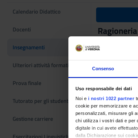
Calendario Didattico
Ragioneria
Docenti
Codice insegname
Insegnamenti
4S02459
L'insegnamento è m
Ulteriori attività formative
Consenso
Prova finale
Uso responsabile dei dati
Noi e
i nostri 1022 partner
t
Tutorato per gli studenti
cookie per memorizzare e acce
personalizzati, misurare gli an
Gestione carriere
chi utilizza i vostri dati e pe
digitale in cui avete effettua
Esercitazioni Linguistiche CLA
dalla Dichiarazione sui cookie