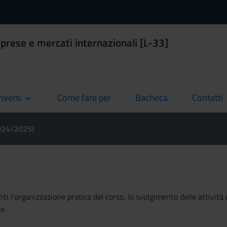
prese e mercati internazionali [L-33]
riversi
Come fare per
Bacheca
Contatti
current
current
current
2024/2025)
ti l'organizzazione pratica del corso, lo svolgimento delle attività 
e.