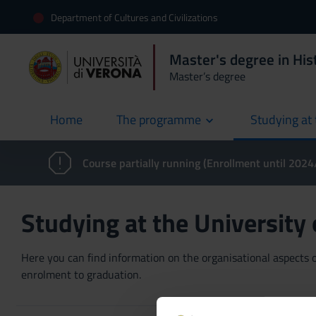
Department of Cultures and Civilizations
Master's degree in Hist
Master’s degree
Home
The programme
Studying at 
current
Course partially running (Enrollment until 202
Studying at the University
Here you can find information on the organisational aspects of
enrolment to graduation.