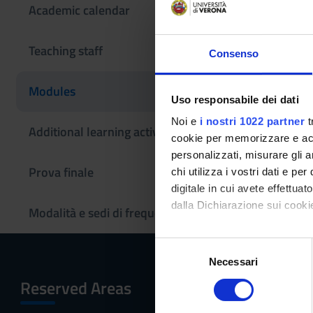
Academic calendar
History of 
Teaching staff
Consenso
Teaching code
Modules
4S02323
Uso responsabile dei dati
Noi e
i nostri 1022 partner
t
The course is give
Additional learning activities
cookie per memorizzare e acce
Texts
personalizzati, misurare gli an
Prova finale
chi utilizza i vostri dati e pe
digitale in cui avete effettua
dalla Dichiarazione sui cookie
Modalità e sedi di frequenza
Con il tuo consenso, vorrem
S
raccogliere informazi
Necessari
e
Identificare il tuo di
l
Reserved Areas
Menu
digitali).
e
Approfondisci come vengono el
z