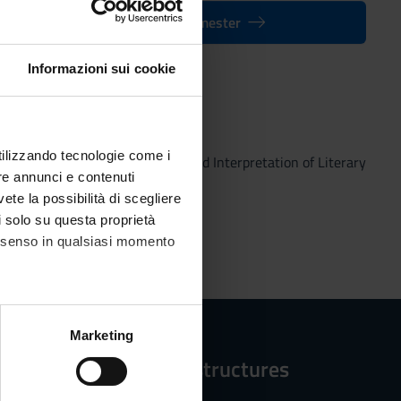
Back to the modules per semester
Informazioni sui cookie
utilizzando tecnologie come i
 Master’s degree in Tradition and Interpretation of Literary
re annunci e contenuti
vete la possibilità di scegliere
li solo su questa proprietà
consenso in qualsiasi momento
alche metro,
Marketing
e specifiche (impronte
Reference structures
ezione dettagli
. Puoi