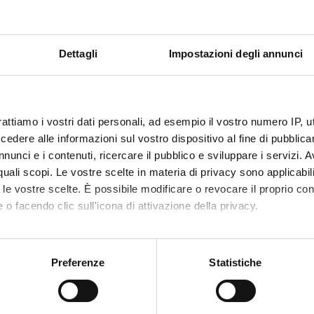
Back to the study plan
Classic Tradition (m)
Dettagli
Impostazioni degli annunci
Credits
6
rattiamo i vostri dati personali, ad esempio il vostro numero IP, 
n by
History of the classical tradition and philology (M)
(2024/2025) -
dere alle informazioni sul vostro dispositivo al fine di pubblica
nunci e i contenuti, ricercare il pubblico e sviluppare i servizi. A
r quali scopi. Le vostre scelte in materia di privacy sono applicabi
to le vostre scelte. È possibile modificare o revocare il proprio 
 o facendo clic sull'icona di attivazione della privacy.
mo anche:
oni sulla tua posizione geografica, con un'approssimazione di qu
Preferenze
Statistiche
spositivo, scansionandolo attivamente alla ricerca di caratteristich
Services and Faq
aborati i tuoi dati personali e imposta le tue preferenze nella
s