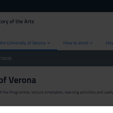
ory of the Arts
the University of Verona
How to enrol
How
cur
4/2025)
 of Verona
 the Programme, lecture timetables, learning activities and useful