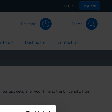
MyUnivr
ENG
Timetable
Search
 to do
Dashboard
Contact Us
rent
current
current
 contact details for your time at the University, from