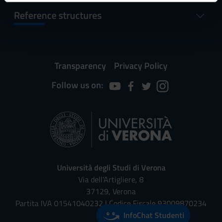
informazioni sul modo in cui utilizzi il nostro sito con i
Reference structures
nostri partner che si occupano di analisi dei dati web,
pubblicità e social media, i quali potrebbero combinarle
con altre informazioni che hai fornito loro o che hanno
raccolto dal tuo utilizzo dei loro servizi.
Transparency
Privacy Policy
Follow us on:
Università degli Studi di Verona
Via dell'Artigliere, 8
37129, Verona
Partita IVA 01541040232 | Codice Fiscale 93009870234
InfoChat Studenti