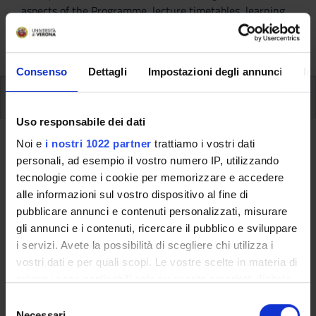
aspects of the Programme, lecture timetables, learning
activities and useful contact details for your time at the
University, from enrolment to graduation.
Consenso
Dettagli
Impostazioni degli annunci
In
Modules
Uso responsabile dei dati
Back to the study plan
Noi e
i nostri 1022 partner
trattiamo i vostri dati
personali, ad esempio il vostro numero IP, utilizzando
tecnologie come i cookie per memorizzare e accedere
Back to the modules per semester
alle informazioni sul vostro dispositivo al fine di
Hystory of Christianity and of the
pubblicare annunci e contenuti personalizzati, misurare
gli annunci e i contenuti, ricercare il pubblico e sviluppare
Churches (m)
i servizi. Avete la possibilità di scegliere chi utilizza i
vostri dati e per quali scopi. Le vostre scelte in materia di
Teaching code
Credits
privacy sono applicabili solo su questa proprietà digitale
4S000025
6
in cui avete effettuato le vostre scelte. È possibile
S
The course is given by
Medieval History, History of
modificare o revocare il proprio consenso in qualsiasi
Necessari