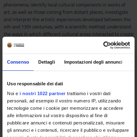
phenomena; identify local cultural components in works of
art, as well as those coming from distant places; investigate
and interpret the artistic experiences developed between the
4th and 13th centuries, with a scientific method; understand
the ways in which different cultural areas interacted to create
a specific artistic phenomenon.
Prerequisites and basic notions
Consenso
Dettagli
Impostazioni degli annunci
In
It is recommended that students should already successfully
complete at least one course on Medieval Art History in their
three-year or master's degree course.
Uso responsabile dei dati
Program
Noi e
i nostri 1022 partner
trattiamo i vostri dati
personali, ad esempio il vostro numero IP, utilizzando
>Topics
tecnologie come i cookie per memorizzare e accedere
The course focuses on artistic experiences in the early Middle
alle informazioni sul vostro dispositivo al fine di
Ages, with special attention to the technical methods and
pubblicare annunci e contenuti personalizzati, misurare
steps in the creation of artworks.
gli annunci e i contenuti, ricercare il pubblico e sviluppare
The topics discussed in lecture focus on: