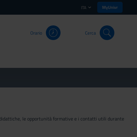
MyUnivr
ITA
Orario
Cerca
didattiche, le opportunità formative e i contatti utili durante