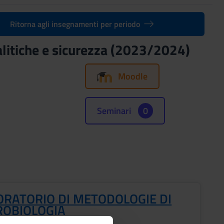
Ritorna agli insegnamenti per periodo
alitiche e sicurezza (2023/2024)
Moodle
Seminari
0
ORATORIO DI METODOLOGIE DI
ROBIOLOGIA