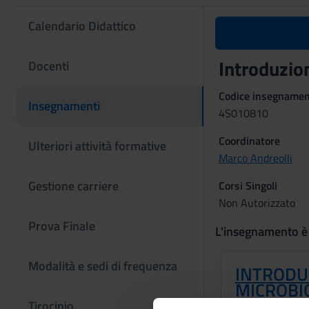
Calendario Didattico
Introduzio
Docenti
Codice insegname
Insegnamenti
4S010810
Coordinatore
Ulteriori attività formative
Marco Andreolli
Gestione carriere
Corsi Singoli
Non Autorizzato
Prova Finale
L'insegnamento è
Modalità e sedi di frequenza
INTRODU
MICROBI
ANALITIC
Tirocinio