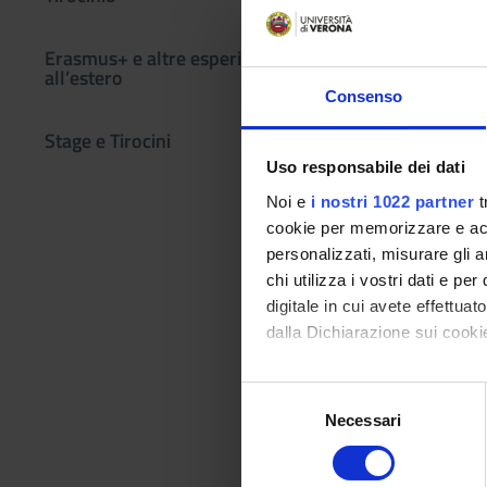
Crediti
Erasmus+ e altre esperienze
3
all’estero
Consenso
Docenti
Marco Andreoll
Stage e Tirocini
Uso responsabile dei dati
Orario Lezio
Noi e
i nostri 1022 partner
t
cookie per memorizzare e acce
personalizzati, misurare gli an
Obiettivi di
chi utilizza i vostri dati e pe
digitale in cui avete effettua
1. Introduzione alla 
dalla Dichiarazione sui cookie
microbiologia e a tr
interesse agro-alime
Con il tuo consenso, vorrem
di contatto con l’uom
S
raccogliere informazi
acquisisca la sensib
Necessari
e
Identificare il tuo di
l
digitali).
2. Laboratorio di met
e