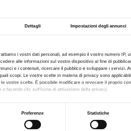
Crediti
Periodo
2
I semestre
Docent
Dettagli
Impostazioni degli annunci
Elisa S
i
Orari
ni
rattiamo i vostri dati personali, ad esempio il vostro numero IP, 
dere alle informazioni sul vostro dispositivo al fine di pubblica
nunci e i contenuti, ricercare il pubblico e sviluppare i servizi. A
 apprendimento
r quali scopi. Le vostre scelte in materia di privacy sono applicabi
to le vostre scelte. È possibile modificare o revocare il proprio 
microbiologia, metodologie analitiche e sicurezza: Il corso ha l’obiet
 o facendo clic sull'icona di attivazione della privacy.
asferire conoscenze sulle specificità analitiche per lo studio dei m
ntare e industriale. Mira infine a fornire le conoscenze per valutar
mo anche:
o (attraverso gli alimenti, inalazione etc) e alla persistenza nell’a
oni sulla tua posizione geografica, con un'approssimazione di qu
ilità microbiologica per valutare la sicurezza di procedure e impiant
Preferenze
Statistiche
spositivo, scansionandolo attivamente alla ricerca di caratteristich
odologie di microbiologia: il laboratorio si prefigge l’obiettivo di f