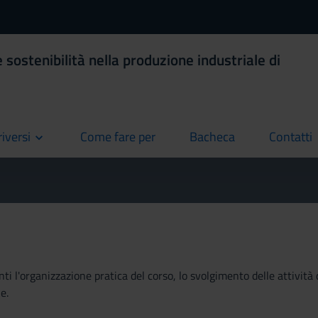
 sostenibilità nella produzione industriale di
riversi
Come fare per
Bacheca
Contatti
current
current
current
ti l'organizzazione pratica del corso, lo svolgimento delle attività 
e.