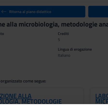
Ritorna al piano didattico
ne alla microbiologia, metodologie an
nto
Crediti
5
Lingua di erogazione
Italiano
 organizzato come segue:
ZIONE ALLA
LAB
OLOGIA, METODOLOGIE
MIC
HE E SICUREZZA (TEORIA)