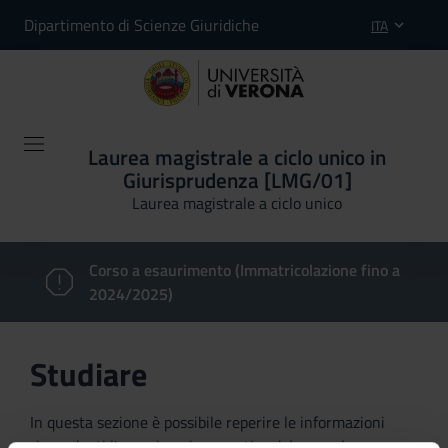
Dipartimento di Scienze Giuridiche
ITA
Laurea magistrale a ciclo unico in
Giurisprudenza [LMG/01]
Laurea magistrale a ciclo unico
Corso a esaurimento (Immatricolazione fino a
2024/2025)
Studiare
In questa sezione è possibile reperire le informazioni
riguardanti l'organizzazione pratica del corso, lo