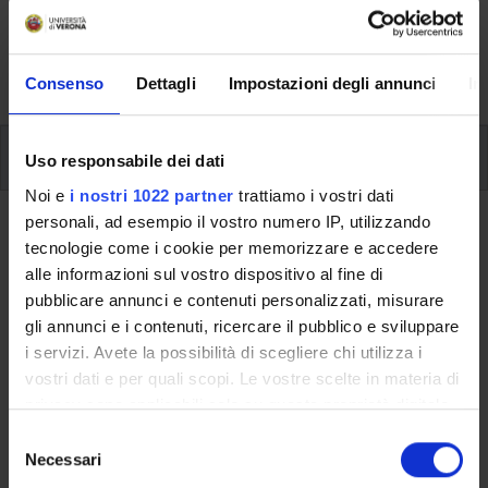
svolgimento delle attività didattiche, le opportunità
formative e i contatti utili durante tutto il percorso di
studi, fino al conseguimento del titolo finale.
Consenso
Dettagli
Impostazioni degli annunci
In
Insegnamenti
Uso responsabile dei dati
Noi e
i nostri 1022 partner
trattiamo i vostri dati
personali, ad esempio il vostro numero IP, utilizzando
Ritorna al piano didattico
tecnologie come i cookie per memorizzare e accedere
Conoscenza della lingua inglese
alle informazioni sul vostro dispositivo al fine di
pubblicare annunci e contenuti personalizzati, misurare
(certificazione CLA) (Sarà attivato
gli annunci e i contenuti, ricercare il pubblico e sviluppare
nell'A.A. 2017/2018)
i servizi. Avete la possibilità di scegliere chi utilizza i
vostri dati e per quali scopi. Le vostre scelte in materia di
Codice insegnamento
Crediti
privacy sono applicabili solo su questa proprietà digitale
4S001163
3
in cui avete effettuato le vostre scelte. È possibile
S
modificare o revocare il proprio consenso in qualsiasi
Necessari
Settore Scientifico Disciplinare (SSD)
e
momento dalla Dichiarazione sui cookie o facendo clic