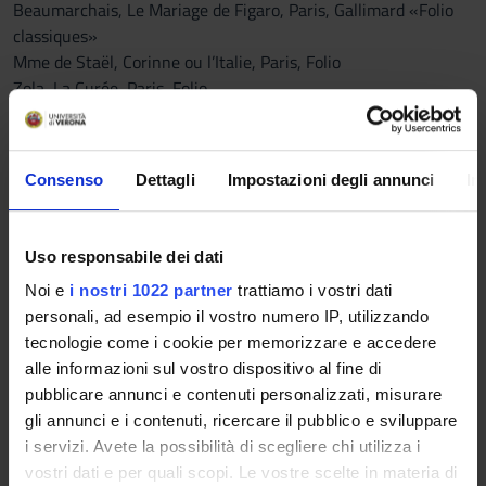
Beaumarchais, Le Mariage de Figaro, Paris, Gallimard «Folio
classiques»
Mme de Staël, Corinne ou l’Italie, Paris, Folio
Zola, La Curée, Paris, Folio
Critical Bibliography (clarifications during the course):
Consenso
Dettagli
Impostazioni degli annunci
In
BERTAUD, Madeleine, Rodrigue et Chimène: la formation du
couple héroïque, in RONZEAUD, Pierre, Corneille, Le Cid,
Paris, Klincksieck, 2011, pp. 119-135;
Uso responsabile dei dati
DOUBROVSKI, Serge, Corneille ou la dialectique du héros,
Noi e
i nostri 1022 partner
trattiamo i vostri dati
Paris, Gallimard («Tel»), 1963 (pages indiquées pendant le
personali, ad esempio il vostro numero IP, utilizzando
cours) ;
tecnologie come i cookie per memorizzare e accedere
alle informazioni sul vostro dispositivo al fine di
GOLDZINK, Jean, «C’est déjà la Révolution en action», in
pubblicare annunci e contenuti personalizzati, misurare
LIGIER-DEGAUQUE, Isabelle, Lectures de Beaumarchais,
gli annunci e i contenuti, ricercare il pubblico e sviluppare
Rennes, Presses Universitaires de Rennes, 2015, pp. 53-69;
i servizi. Avete la possibilità di scegliere chi utilizza i
AA.VV., La Folle journée ou Le Mariage de Figaro. Pour le
vostri dati e per quali scopi. Le vostre scelte in materia di
Bicentenaire de la Révolution française, numéro spécial de