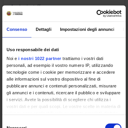
Academic staff
Maciej Bielawski
Lessons timetable
Consenso
Dettagli
Impostazioni degli annunci
In
Uso responsabile dei dati
PARTE II
Noi e
i nostri 1022 partner
trattiamo i vostri dati
Credits
Period
personali, ad esempio il vostro numero IP, utilizzando
3
Semester 1
tecnologie come i cookie per memorizzare e accedere
alle informazioni sul vostro dispositivo al fine di
Academic staff
pubblicare annunci e contenuti personalizzati, misurare
Maciej Bielawski
gli annunci e i contenuti, ricercare il pubblico e sviluppare
i servizi. Avete la possibilità di scegliere chi utilizza i
Lessons timetable
vostri dati e per quali scopi. Le vostre scelte in materia di
privacy sono applicabili solo su questa proprietà digitale
in cui avete effettuato le vostre scelte. È possibile
S
Learning outcomes
modificare o revocare il proprio consenso in qualsiasi
Necessari