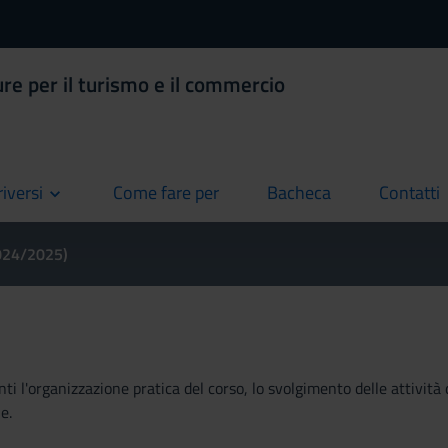
ure per il turismo e il commercio
riversi
Come fare per
Bacheca
Contatti
current
current
current
2024/2025)
ti l'organizzazione pratica del corso, lo svolgimento delle attività 
e.