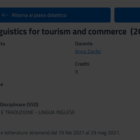
Ritorna al piano didattico
nguistics for tourism and commerce 
nto
Docente
Anna Zanfei
Crediti
9
ne
 Disciplinare (SSD)
A E TRADUZIONE - LINGUA INGLESE
 e letterature straniere) dal 15 feb 2021 al 29 mag 2021.