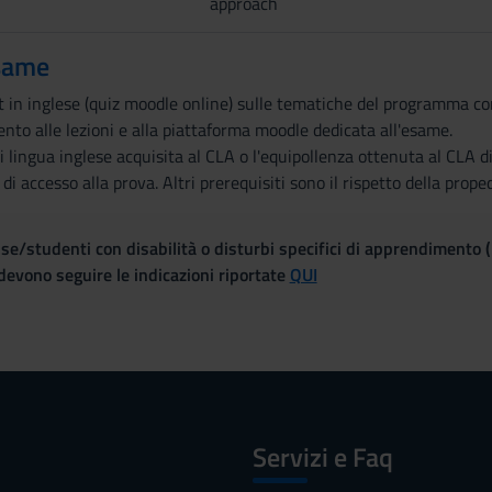
approach
same
t in inglese (quiz moodle online) sulle tematiche del programma c
mento alle lezioni e alla piattaforma moodle dedicata all'esame.
lingua inglese acquisita al CLA o l'equipollenza ottenuta al CLA d
i accesso alla prova. Altri prerequisiti sono il rispetto della proped
se/studenti con disabilità o disturbi specifici di apprendimento 
evono seguire le indicazioni riportate
QUI
Servizi e Faq