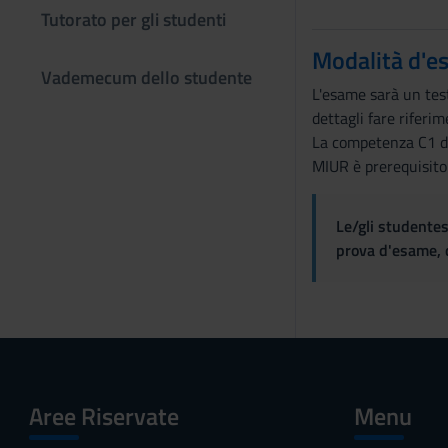
Tutorato per gli studenti
n
s
Modalità d'e
e
Vademecum dello studente
n
L'esame sarà un tes
s
dettagli fare riferi
o
La competenza C1 di 
MIUR è prerequisito d
Le/gli studentes
prova d'esame, d
Aree Riservate
Menu