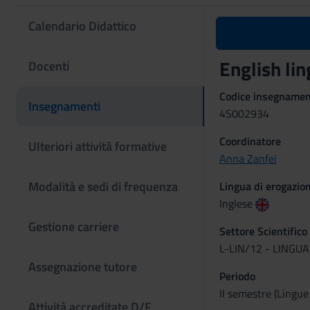
Calendario Didattico
English li
Docenti
Codice insegname
Insegnamenti
4S002934
Coordinatore
Ulteriori attività formative
Anna Zanfei
Modalità e sedi di frequenza
Lingua di erogazio
Inglese
Gestione carriere
Settore Scientifico
L-LIN/12 - LINGU
Assegnazione tutore
Periodo
II semestre (Lingue
Attività accreditate D/F