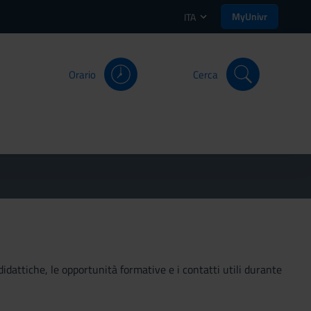
MyUnivr
ITA
Orario
Cerca
didattiche, le opportunità formative e i contatti utili durante