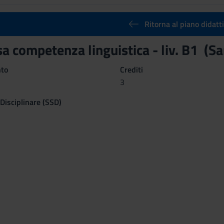
Ritorna al piano didatt
a competenza linguistica - liv. B1 (S
nto
Crediti
3
 Disciplinare (SSD)