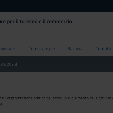
ure per il turismo e il commercio
riversi
Come fare per
Bacheca
Contatti
current
current
current
2024/2025)
ti l'organizzazione pratica del corso, lo svolgimento delle attività 
e.