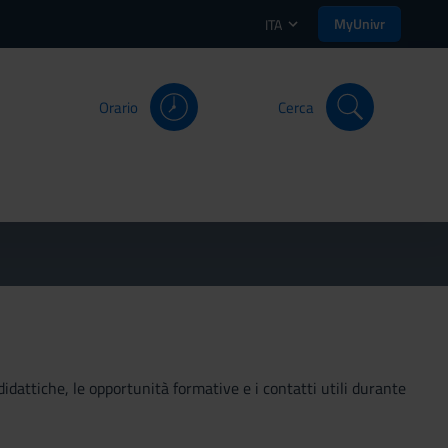
MyUnivr
ITA
Orario
Cerca
didattiche, le opportunità formative e i contatti utili durante