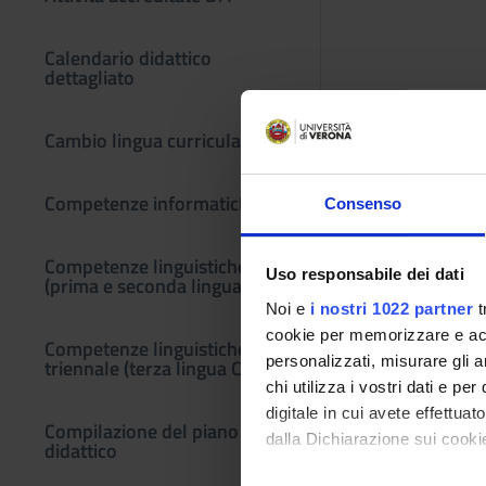
Calendario didattico
dettagliato
Cambio lingua curriculare
Competenze informatiche
Consenso
Competenze linguistiche
Uso responsabile dei dati
(prima e seconda lingua)
Noi e
i nostri 1022 partner
t
cookie per memorizzare e acce
Competenze linguistiche in
personalizzati, misurare gli an
triennale (terza lingua CFU F)
chi utilizza i vostri dati e pe
digitale in cui avete effettua
Compilazione del piano
dalla Dichiarazione sui cookie
didattico