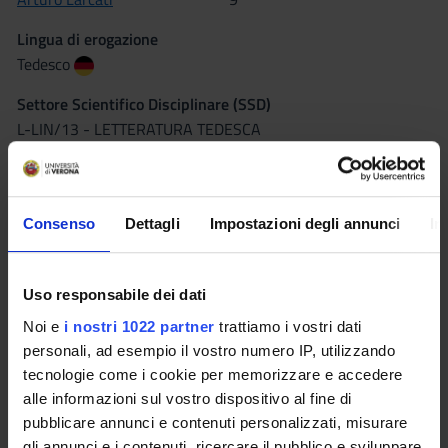
Lingua di erogazione
Tedesco
Settore Scientifico Disciplinare (SSD)
L-LIN/13 - LETTERATURA TEDESCA
Periodo
I SEMESTRE dal 3 ott 2016 al 21 gen 2017.
Consenso
Dettagli
Impostazioni degli annunci
In
Seminari
0
Uso responsabile dei dati
Obiettivi formativi
Noi e
i nostri 1022 partner
trattiamo i vostri dati
L'obiettivo del corso è fornire agli studenti conoscenze
personali, ad esempio il vostro numero IP, utilizzando
approfondite della letteratura tedesca da fine Settecento a
tecnologie come i cookie per memorizzare e accedere
metà Ottocento, nelle sue maggiori correnti rappresentative:
alle informazioni sul vostro dispositivo al fine di
Classicismo, Romanticismo, “Vormärz”, “Biedermeier”,
pubblicare annunci e contenuti personalizzati, misurare
Realismo.
gli annunci e i contenuti, ricercare il pubblico e sviluppare