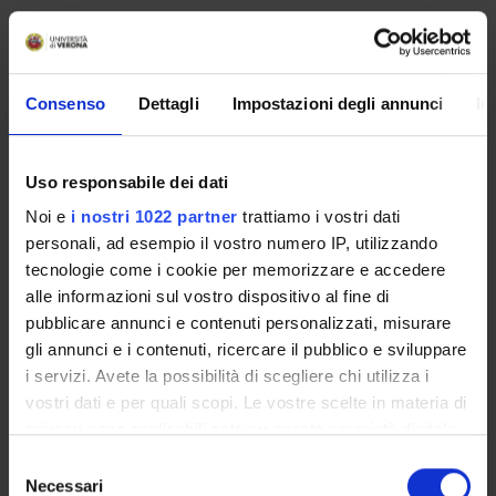
Coordinatore
Crediti
Francesco Donadi
6
Offerto anche nei corsi:
Consenso
Dettagli
Impostazioni degli annunci
In
Classic philology
del corso Laurea magistrale in
Linguistics [LM-39]
Uso responsabile dei dati
Lingua di erogazione
Noi e
i nostri 1022 partner
trattiamo i vostri dati
Italiano
personali, ad esempio il vostro numero IP, utilizzando
tecnologie come i cookie per memorizzare e accedere
Settore Scientifico Disciplinare (SSD)
alle informazioni sul vostro dispositivo al fine di
L-FIL-LET/05 - FILOLOGIA CLASSICA
pubblicare annunci e contenuti personalizzati, misurare
Periodo
gli annunci e i contenuti, ricercare il pubblico e sviluppare
Semestrino IA, Semestrino IB
i servizi. Avete la possibilità di scegliere chi utilizza i
vostri dati e per quali scopi. Le vostre scelte in materia di
privacy sono applicabili solo su questa proprietà digitale
Seminari
0
in cui avete effettuato le vostre scelte. È possibile
S
modificare o revocare il proprio consenso in qualsiasi
Necessari
e