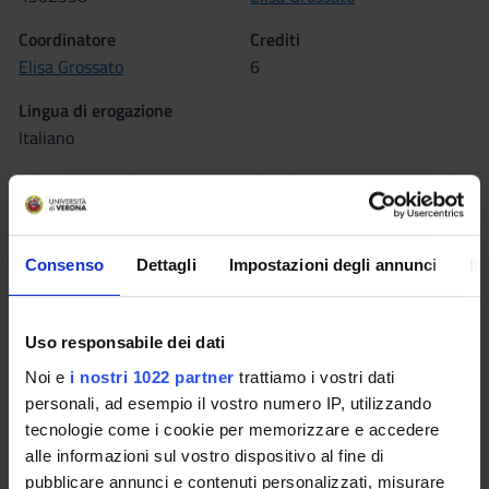
Coordinatore
Crediti
Elisa Grossato
6
Lingua di erogazione
Italiano
Settore Scientifico Disciplinare (SSD)
L-ART/07 - MUSICOLOGIA E STORIA DELLA MUSICA
Periodo
Consenso
Dettagli
Impostazioni degli annunci
In
Semestrino IIA, Semestrino IIB
Seminari
0
Uso responsabile dei dati
Noi e
i nostri 1022 partner
trattiamo i vostri dati
Obiettivi formativi
personali, ad esempio il vostro numero IP, utilizzando
tecnologie come i cookie per memorizzare e accedere
Informare gli studenti sulle tecniche di trasmissione
alle informazioni sul vostro dispositivo al fine di
multimediale della musica nel mondo occidentale.
pubblicare annunci e contenuti personalizzati, misurare