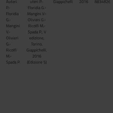
Auteri
uteri P.-
Giappichelli
2016
88348268
P.-
Floridia G.-
Floridia
Mangini V.-
G.-
Olivieri G.-
Mangini
Ricolfi M.-
V.-
Spada P., V
Olivieri
edizione,
G.-
Torino,
Ricolfi
Giappichelli,
M.-
2016
Spada P.
(Edizione 5)