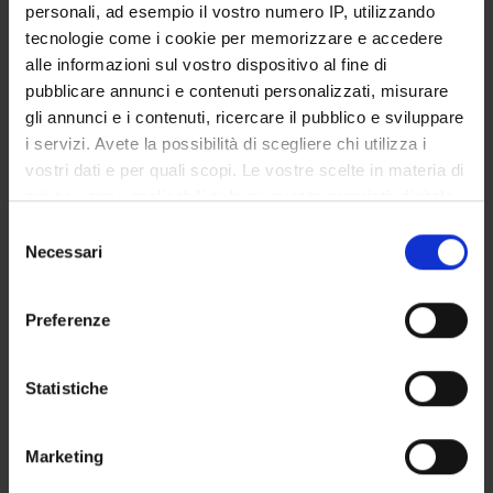
personali, ad esempio il vostro numero IP, utilizzando
tecnologie come i cookie per memorizzare e accedere
alle informazioni sul vostro dispositivo al fine di
pubblicare annunci e contenuti personalizzati, misurare
gli annunci e i contenuti, ricercare il pubblico e sviluppare
i servizi. Avete la possibilità di scegliere chi utilizza i
vostri dati e per quali scopi. Le vostre scelte in materia di
privacy sono applicabili solo su questa proprietà digitale
in cui avete effettuato le vostre scelte. È possibile
S
modificare o revocare il proprio consenso in qualsiasi
Necessari
e
momento dalla Dichiarazione sui cookie o facendo clic
l
sull'icona di attivazione della privacy.
e
Preferenze
z
Con il tuo consenso, vorremmo anche:
i
raccogliere informazioni sulla tua posizione
o
Statistiche
geografica, con un'approssimazione di qualche
n
metro,
e
Marketing
Identificare il tuo dispositivo, scansionandolo
d
attivamente alla ricerca di caratteristiche specifiche