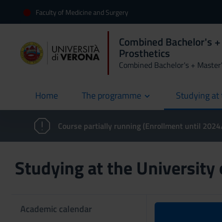
Faculty of Medicine and Surgery
Combined Bachelor's + 
Prosthetics
Combined Bachelor's + Master
Home
The programme
Studying at 
current
Course partially running (Enrollment until 202
Studying at the University
Academic calendar