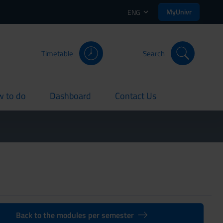
MyUnivr
ENG
Timetable
Search
 to do
Dashboard
Contact Us
rent
current
current
Back to the modules per semester