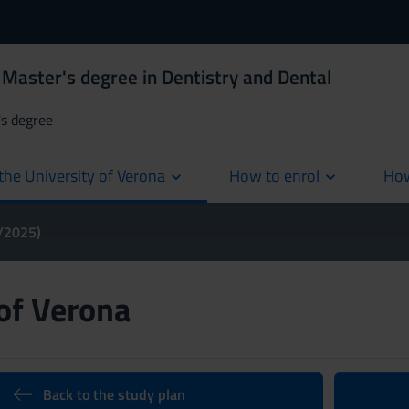
Master's degree in Dentistry and Dental
's degree
the University of Verona
How to enrol
How
cur
4/2025)
 of Verona
Back to the study plan