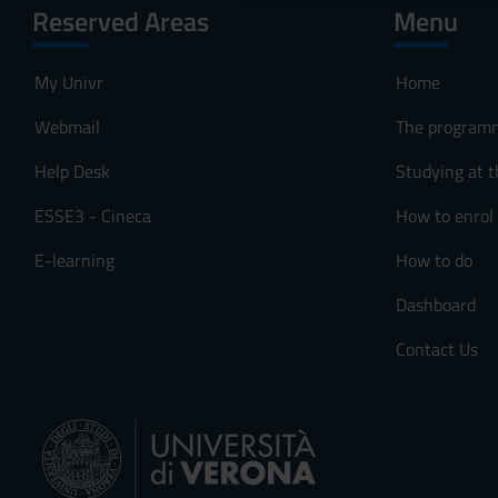
Reserved Areas
Menu
o
n
s
My Univr
Home
e
Webmail
The program
n
s
Help Desk
Studying at t
o
ESSE3 - Cineca
How to enrol
E-learning
How to do
Dashboard
Contact Us