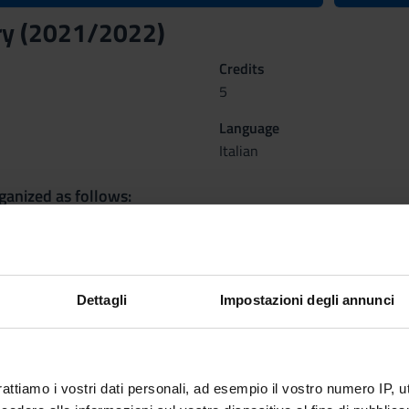
ry (2021/2022)
Credits
5
Language
Italian
ganized as follows:
IA ORALE
ATTI
ORA
Period
Dettagli
Impostazioni degli annunci
Credit
LEZIONI 2°SEMESTRE
1
f
Academ
tino
rattiamo i vostri dati personali, ad esempio il vostro numero IP, 
Antoni