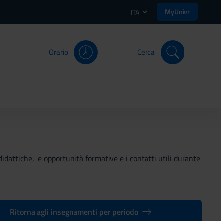
MyUnivr
ITA
Orario
Cerca
didattiche, le opportunità formative e i contatti utili durante
Ritorna agli insegnamenti per periodo