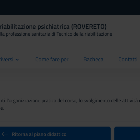
 riabilitazione psichiatrica (ROVERETO)
la professione sanitaria di Tecnico della riabilitazione
riversi
Come fare per
Bacheca
Contatti
current
current
current
ti l'organizzazione pratica del corso, lo svolgimento delle attività 
e.
Ritorna al piano didattico