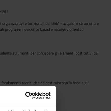
ZIALI
lli organizzativi e funzionali del DSM - acquisire strumenti e
cipali programmi evidence based e recovery oriented
tudente strumenti per conoscere gli elementi costitutivi dei
i fondamenti teorici che ne costituiscono la base e gli
he ad essa si ispirano.