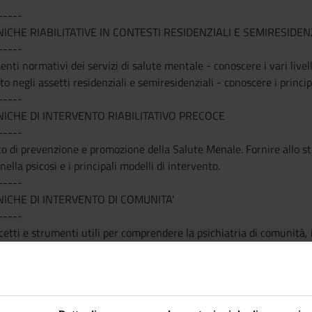
-----
ICHE RIABILITATIVE IN CONTESTI RESIDENZIALI E SEMIRESIDEN
-----
menti normativi dei servizi di salute mentale - conoscere i vari live
to negli assetti residenziali e semiresidenziali - conoscere i prin
-----
NICHE DI INTERVENTO RIABILITATIVO PRECOCE
-----
to di prevenzione e promozione della Salute Menale. Fornire allo s
ella psicosi e i principali modelli di intervento.
-----
NICHE DI INTERVENTO DI COMUNITA'
-----
cetti e strumenti utili per comprendere la psichiatria di comunità, 
abilitativi previsti ed applicati dai Dipartimenti di Salute Mentale c
-----