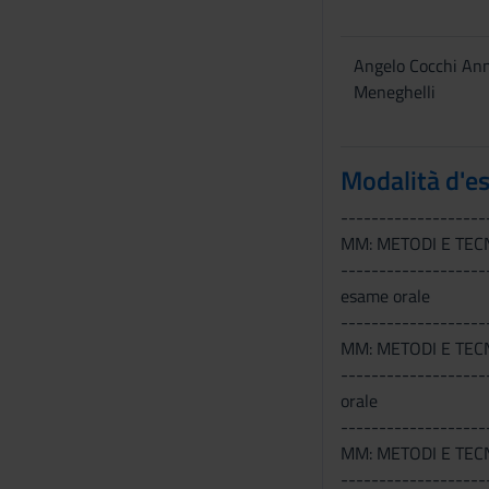
Angelo Cocchi An
Meneghelli
Modalità d'e
-------------------
MM: METODI E TECN
-------------------
esame orale
-------------------
MM: METODI E TEC
-------------------
orale
-------------------
MM: METODI E TEC
-------------------