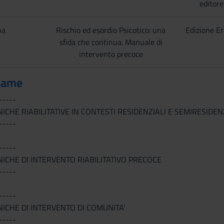
editore
na
Rischio ed esordio Psicotico: una
Edizione E
sfida che continua. Manuale di
intervento precoce
same
-----
ICHE RIABILITATIVE IN CONTESTI RESIDENZIALI E SEMIRESIDEN
-----
-----
NICHE DI INTERVENTO RIABILITATIVO PRECOCE
-----
-----
NICHE DI INTERVENTO DI COMUNITA'
-----