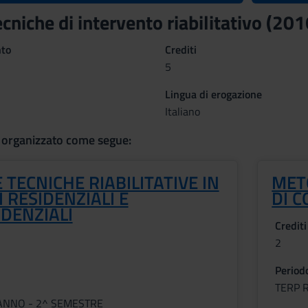
cniche di intervento riabilitativo (2
nto
Crediti
5
Lingua di erogazione
Italiano
 organizzato come segue:
 TECNICHE RIABILITATIVE IN
MET
 RESIDENZIALI E
DI 
DENZIALI
Crediti
2
Period
TERP 
ANNO - 2^ SEMESTRE