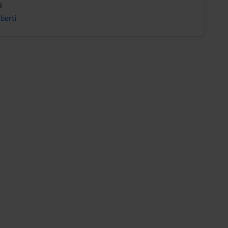
i
berti