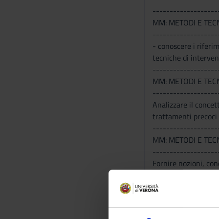
-------------------
MM: METODI E TECN
-------------------
- conoscere i riferi
tecniche di interven
-------------------
MM: METODI E TEC
-------------------
Analizzare il concet
trattamenti precoci n
-------------------
MM: METODI E TEC
-------------------
Fornire nozioni, con
interventi pratico-ri
Programma
-------------------