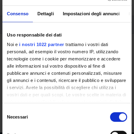
studi, fino al conseguimento del titolo finale.
Consenso
Dettagli
Impostazioni degli annunci
In
Insegnamenti
Uso responsabile dei dati
Noi e
i nostri 1022 partner
trattiamo i vostri dati
Ritorna al piano didattico
personali, ad esempio il vostro numero IP, utilizzando
Attivita' seminariali (professioni
tecnologie come i cookie per memorizzare e accedere
sanitarie) (Sarà attivato
alle informazioni sul vostro dispositivo al fine di
pubblicare annunci e contenuti personalizzati, misurare
nell'A.A. 2017/2018)
gli annunci e i contenuti, ricercare il pubblico e sviluppare
i servizi. Avete la possibilità di scegliere chi utilizza i
Codice insegnamento
Crediti
vostri dati e per quali scopi. Le vostre scelte in materia di
4S001040
5
privacy sono applicabili solo su questa proprietà digitale
Settore Scientifico Disciplinare (SSD)
in cui avete effettuato le vostre scelte. È possibile
S
- - -
modificare o revocare il proprio consenso in qualsiasi
Necessari
e
momento dalla Dichiarazione sui cookie o facendo clic
l
sull'icona di attivazione della privacy.
e