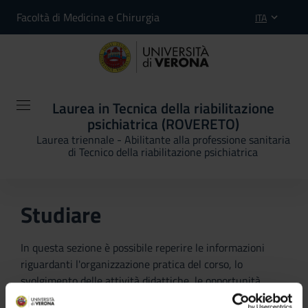
Facoltà di Medicina e Chirurgia
ITA
Laurea in Tecnica della riabilitazione
psichiatrica (ROVERETO)
Laurea triennale - Abilitante alla professione sanitaria
di Tecnico della riabilitazione psichiatrica
Studiare
In questa sezione è possibile reperire le informazioni
riguardanti l'organizzazione pratica del corso, lo
svolgimento delle attività didattiche, le opportunità
formative e i contatti utili durante tutto il percorso di