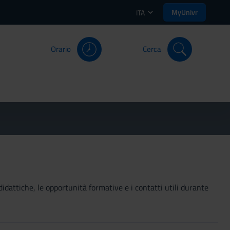
MyUnivr
ITA
Orario
Cerca
didattiche, le opportunità formative e i contatti utili durante