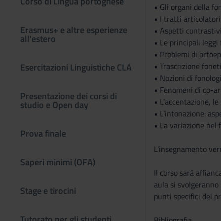
Corso di Lingua portoghese
• Gli organi della f
• I tratti articolato
Erasmus+ e altre esperienze
• Aspetti contrastiv
all'estero
• Le principali legg
• Problemi di ortoepi
• Trascrizione foneti
Esercitazioni Linguistiche CLA
• Nozioni di fonologia
• Fenomeni di co-arti
Presentazione dei corsi di
• L’accentazione, le
studio e Open day
• L’intonazione: aspe
• La variazione nel fr
Prova finale
L’insegnamento verrà
Saperi minimi (OFA)
Il corso sarà affian
aula si svolgeranno 
Stage e tirocini
punti specifici del
Tutorato per gli studenti
Bibliografia