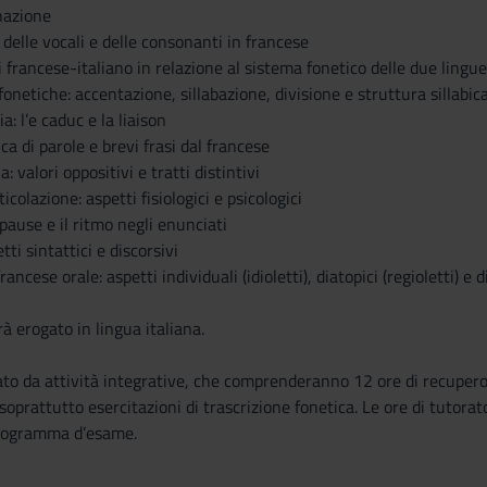
onazione
ri delle vocali e delle consonanti in francese
i francese-italiano in relazione al sistema fonetico delle due lingue
i fonetiche: accentazione, sillabazione, divisione e struttura sillab
a: l’e caduc e la liaison
ca di parole e brevi frasi dal francese
: valori oppositivi e tratti distintivi
colazione: aspetti fisiologici e psicologici
 pause e il ritmo negli enunciati
tti sintattici e discorsivi
ancese orale: aspetti individuali (idioletti), diatopici (regioletti) e di
 erogato in lingua italiana.
cato da attività integrative, che comprenderanno 12 ore di recupero 
soprattutto esercitazioni di trascrizione fonetica. Le ore di tutorat
 programma d’esame.