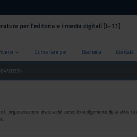
rature per l'editoria e i media digitali [L-11]
riversi
Come fare per
Bacheca
Contatti
current
current
current
2024/2025)
ti l'organizzazione pratica del corso, lo svolgimento delle attività 
e.