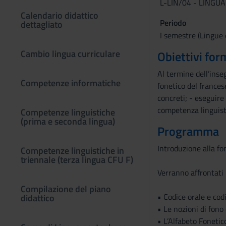
L-LIN/04 - LINGU
Calendario didattico
Periodo
dettagliato
I semestre (Lingue 
Cambio lingua curriculare
Obiettivi for
Al termine dell’inse
Competenze informatiche
fonetico del frances
concreti; - eseguire 
competenza linguisti
Competenze linguistiche
(prima e seconda lingua)
Programma
Introduzione alla fon
Competenze linguistiche in
triennale (terza lingua CFU F)
Verranno affrontati 
Compilazione del piano
• Codice orale e co
didattico
• Le nozioni di fono
• L’Alfabeto Fonetico