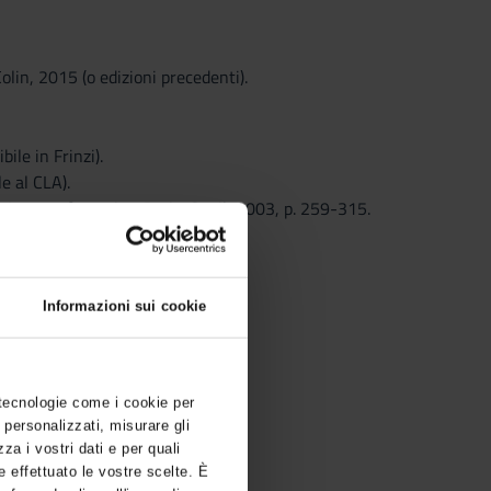
lin, 2015 (o edizioni precedenti).
ile in Frinzi).
e al CLA).
la Langue française, Paris, Seuil, 2003, p. 259-315.
Informazioni sui cookie
 tecnologie come i cookie per
 personalizzati, misurare gli
zza i vostri dati e per quali
e effettuato le vostre scelte. È