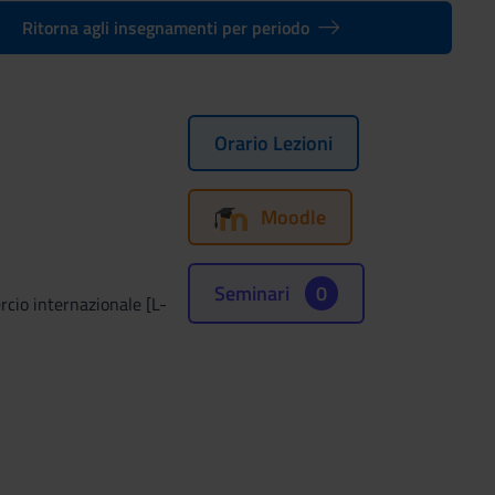
Ritorna agli insegnamenti per periodo
Orario Lezioni
Moodle
Seminari
0
rcio internazionale [L-