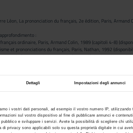
e Léon, La prononciation du français, 2e édition, Paris, Armand Co
r approfondimento :
rançais ordinaire, Paris, Armand Colin, 1989 (capitoli 4-8) (disponib
sme et prononciations du français, Paris, Nathan, 1992 (disponibil
s sons du français », in M. Yaguello (a cura di), Le Grand Livre de 
Dettagli
Impostazioni degli annunci
onétique et à la phonologie du français.
ujets suivants :
iamo i vostri dati personali, ad esempio il vostro numero IP, utilizzando
écrit dans le français contemporain
mazioni sul vostro dispositivo al fine di pubblicare annunci e contenuti
hone et de phonème
 pubblico e sviluppare i servizi. Avete la possibilità di scegliere chi utili
que International (A.P.I.)
 di privacy sono applicabili solo su questa proprietà digitale in cui avet