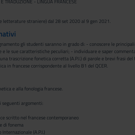
A E TRADUZIONE - LINGUA FRANCESE
e letterature straniere) dal 28 set 2020 al 9 gen 2021.
mativi
gnamento gli studenti saranno in grado di: - conoscere le principali 
e e le sue caratteristiche peculiari; - individuare e saper commentar
una trascrizione fonetica corretta (A.P.I.) di parole e brevi frasi d
ca in francese corrispondente al livello B1 del QCER.
etica e alla fonologia francese.
i seguenti argomenti:
dice scritto nel francese contemporaneo
 e di fonema
 Internazionale (A.P.I.)