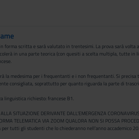
same
in forma scritta e sarà valutato in trentesimi. La prova sarà volta a
ticolerà in una parte teorica (con quesiti a scelta multipla, tutte in l
ncese.
à la medesima per i frequentanti e i non frequentanti. Si precisa tu
nte consigliata, soprattutto per quanto riguarda la parte di trascri
a linguistica richiesto: francese B1.
NE ALLA SITUAZIONE DERIVANTE DALL’EMERGENZA CORONAVIRUS
ORMA TELEMATICA VIA ZOOM QUALORA NON SI POSSA PROCEDERE
per tutti gli studenti che lo chiederanno nell’anno accademico 2