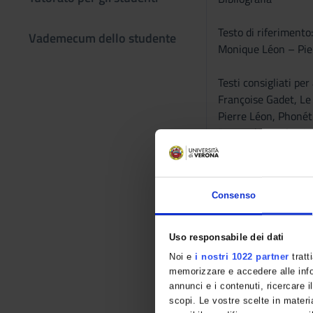
Testo di riferimento:
Vademecum dello studente
Monique Léon – Pierr
Testi consigliati pe
Françoise Gadet, Le f
Pierre Léon, Phonéti
Bernard Tranel, « Le
******
Consenso
Introduction à la ph
Seront abordés les s
Uso responsabile dei dati
Noi e
i nostri 1022 partner
tratt
• Code oral et code 
memorizzare e accedere alle infor
• Les notions de p
annunci e i contenuti, ricercare il
• L’Alphabet Phonéti
scopi. Le vostre scelte in materia