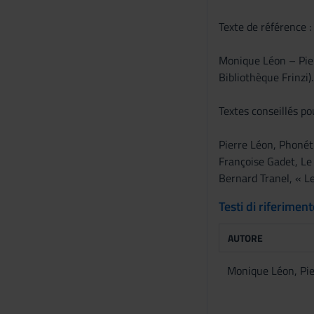
e
Texte de référence :
n
s
Monique Léon – Pierr
o
Bibliothèque Frinzi).
Textes conseillés po
Pierre Léon, Phonét
Françoise Gadet, Le 
Bernard Tranel, « Le
Testi di riferimen
AUTORE
Monique Léon, Pie