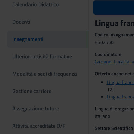
Calendario Didattico
Lingua fra
Docenti
Codice insegname
Insegnamenti
4S02550
Coordinatore
Ulteriori attività formative
Giovanni Luca Talla
Modalità e sedi di frequenza
Offerto anche nei c
Lingua franc
12]
Gestione carriere
Lingua franc
Assegnazione tutore
Lingua di erogazio
Italiano
Attività accreditate D/F
Settore Scientifico