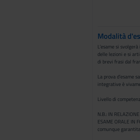
Modalità d'e
L’esame si svolgerà 
delle lezioni e si ar
di brevi frasi dal fra
La prova d’esame sar
integrative è vivame
Livello di competenz
N.B.: IN RELAZIO
ESAME ORALE IN F
comunque garantita 