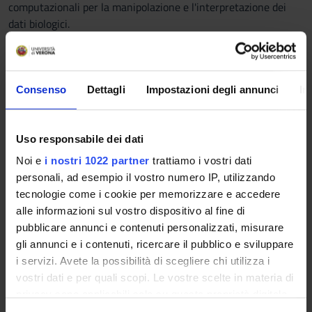
computazionali per la manipolazione e l'interpretazione dei
dati biologici.
Prerequisiti e nozioni di base
Non sono richiesti prerequisiti specifici.
Consenso
Dettagli
Impostazioni degli annunci
In
Conoscenza di base di bioinformatica (es. allineamento tra
sequenze) possono essere utili ma non indispensabili per
comprendere meglio il programma.
Uso responsabile dei dati
Programma
Noi e
i nostri 1022 partner
trattiamo i vostri dati
personali, ad esempio il vostro numero IP, utilizzando
1. Introduzione ai dati di sequenziamento di nuova
tecnologie come i cookie per memorizzare e accedere
generazione (NGS)
alle informazioni sul vostro dispositivo al fine di
pubblicare annunci e contenuti personalizzati, misurare
2. Assemblaggio genomico
gli annunci e i contenuti, ricercare il pubblico e sviluppare
i servizi. Avete la possibilità di scegliere chi utilizza i
3. Allineamento dei dati NGS su un genoma di riferimento
vostri dati e per quali scopi. Le vostre scelte in materia di
privacy sono applicabili solo su questa proprietà digitale
4. Analisi del genoma
in cui avete effettuato le vostre scelte. È possibile