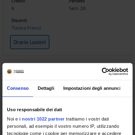
Crediti
Periodo
6
Sem. 2A
Docenti
Tiziana Franco
Orario Lezioni
II MODULO PARTE (P)
Crediti
Periodo
Consenso
Dettagli
Impostazioni degli annunci
In
6
Sem. 2B
Docenti
Tiziana Franco
Uso responsabile dei dati
Noi e
i nostri 1022 partner
trattiamo i vostri dati
Orario Lezioni
personali, ad esempio il vostro numero IP, utilizzando
tecnologie come i cookie per memorizzare e accedere