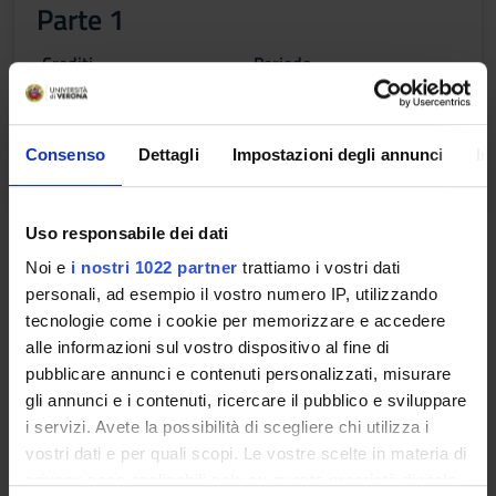
Parte 1
Crediti
Periodo
3
Semestrino IB
Docenti
Consenso
Dettagli
Impostazioni degli annunci
In
Silvino Salgaro
Uso responsabile dei dati
Obiettivi formativi
Noi e
i nostri 1022 partner
trattiamo i vostri dati
Nell'ambito del corso saranno descritte le principali
personali, ad esempio il vostro numero IP, utilizzando
caratteristiche della cartografia digitale ed evidenziate le
tecnologie come i cookie per memorizzare e accedere
differenze e peculiarità della rappresentazione raster e
alle informazioni sul vostro dispositivo al fine di
vettoriale della stessa; saranno poi introdotti i sistemi
pubblicare annunci e contenuti personalizzati, misurare
informativi geografici e i relativi campi di applicazione e di
gli annunci e i contenuti, ricercare il pubblico e sviluppare
ricerca. Saranno illustrate le principali caratteristiche dei
i servizi. Avete la possibilità di scegliere chi utilizza i
software GIS più diffusi, con esemplificazioni di editing e
vostri dati e per quali scopi. Le vostre scelte in materia di
analisi spaziale. Inoltre saranno approfondite applicazioni GIS
privacy sono applicabili solo su questa proprietà digitale